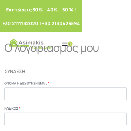
Eκπτώσεις 30% – 40% – 50 % !
+30 2111132020
|
+30 2130425594
Ο λογαριασμός μου
0
ΣΎΝΔΕΣΗ
ΌΝΟΜΑ Ή ΔΙΕΎΘΥΝΣΗ EMAIL
*
ΚΩΔΙΚΌΣ
*