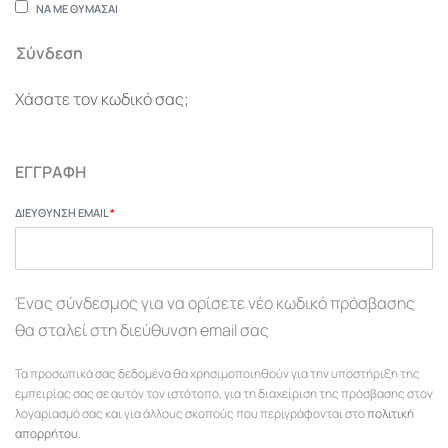
ΝΑ ΜΕ ΘΥΜΆΣΑΙ
Σύνδεση
Χάσατε τον κωδικό σας;
ΕΓΓΡΑΦΉ
ΔΙΕΎΘΥΝΣΗ EMAIL
*
Ένας σύνδεσμος για να ορίσετε νέο κωδικό πρόσβασης
θα σταλεί στη διεύθυνση email σας
Τα προσωπικά σας δεδομένα θα χρησιμοποιηθούν για την υποστήριξη της
εμπειρίας σας σε αυτόν τον ιστότοπο, για τη διαχείριση της πρόσβασης στον
λογαριασμό σας και για άλλους σκοπούς που περιγράφονται στο
πολιτική
απορρήτου
.