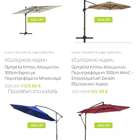
-50% OFF
-50% OFF
Είδη εξοχής
Ομπρέλες
Είδη εξοχής
Ομπρέλες
εξωτερικού χώρου
εξωτερικού χώρου
Ομπρέλα Κήπου Αλουμινίου
Ομπρέλα Κήπου Αλουμινίου
300cm Εκρού με
Περιστρεφόμενη 300cm Μπεζ –
Περιστρεφόμενο Μηχανισμό
Επαγγελματική Σκίαση
Εξωτερικού Χώρου
220,00
€
109,80
€
Προσθήκη στο καλάθι
220,00
€
109,98
€
Προσθήκη στο καλάθι
-58% OFF
-58% OFF