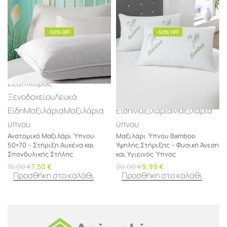
-50% OFF
-50% OFF
Εξοπλισμός
Εξοπλισμός
Ξενοδοχείου
Λευκά
Ξενοδοχείου
Λευκά
Είδη
Μαξιλάρια
Μαξιλάρια
Είδη
Μαξιλάρια
Μαξιλάρια
ύπνου
ύπνου
Ανατομικό Μαξιλάρι Ύπνου
Μαξιλάρι Ύπνου Bamboo
50×70 – Στήριξη Αυχένα και
Υψηλής Στήριξης – Φυσική Άνεση
Σπονδυλικής Στήλης
και Υγιεινός Ύπνος
15,00
€
7,50
€
20,00
€
9,99
€
Προσθήκη στο καλάθι
Προσθήκη στο καλάθι