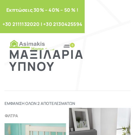
Eκπτώσεις 30% – 40% – 50 % !
+30 2111132020
|
+30 2130425594
0
ΜΑΞΙΛΆΡΙΑ
ΎΠΝΟΥ
ΕΜΦΆΝΙΣΗ ΌΛΩΝ 2 ΑΠΟΤΕΛΕΣΜΆΤΩΝ
ΦΙΛΤΡΑ
Προκαθορισμένη ταξινόμηση