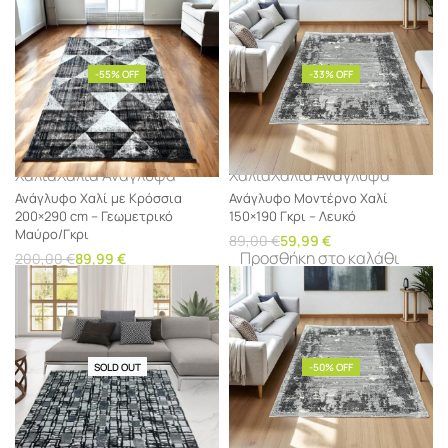
-55% OFF
-33% OFF
Χαλιά
Χαλιά Ανάγλυφα
Χαλιά
Χαλιά Ανάγλυφα
Ανάγλυφο Χαλί με Κρόσσια
Ανάγλυφο Μοντέρνο Χαλί
200×290 cm – Γεωμετρικό
150×190 Γκρι – Λευκό
Μαύρο/Γκρι
89,00
€
59,99
€
Προσθήκη στο καλάθι
200,00
€
89,99
€
Προσθήκη στο καλάθι
SOLD OUT
-50% OFF