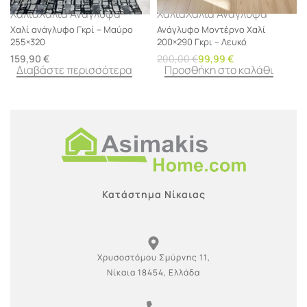
Χαλιά
Χαλιά Ανάγλυφα
Χαλιά
Χαλιά Ανάγλυφα
Χαλί ανάγλυφο Γκρί – Μαύρο
Ανάγλυφο Μοντέρνο Χαλί
255×320
200×290 Γκρι – Λευκό
159,90
€
200,00
€
99,99
€
Διαβάστε περισσότερα
Προσθήκη στο καλάθι
Κατάστημα Νίκαιας
Χρυσοστόμου Σμύρνης 11,
Νίκαια 18454, Ελλάδα