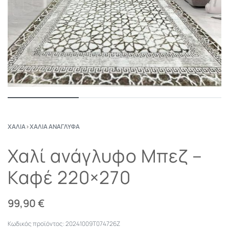
ΧΑΛΙΆ
›
ΧΑΛΙΆ ΑΝΆΓΛΥΦΑ
Χαλί ανάγλυφο Μπεζ –
Καφέ 220×270
99,90
€
20241009T074726Z