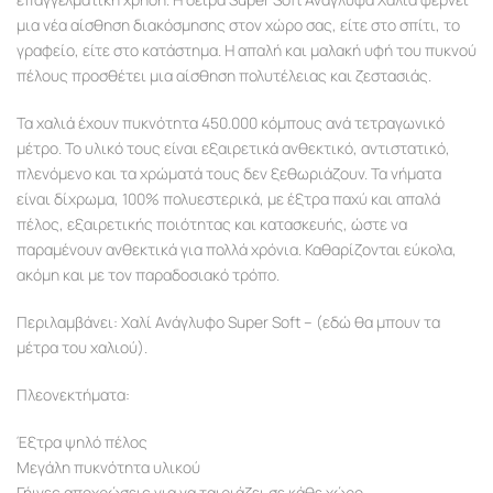
μια νέα αίσθηση διακόσμησης στον χώρο σας, είτε στο σπίτι, το
γραφείο, είτε στο κατάστημα. Η απαλή και μαλακή υφή του πυκνού
πέλους προσθέτει μια αίσθηση πολυτέλειας και ζεστασιάς.
Τα χαλιά έχουν πυκνότητα 450.000 κόμπους ανά τετραγωνικό
μέτρο. Το υλικό τους είναι εξαιρετικά ανθεκτικό, αντιστατικό,
πλενόμενο και τα χρώματά τους δεν ξεθωριάζουν. Τα νήματα
είναι δίχρωμα, 100% πολυεστερικά, με έξτρα παχύ και απαλά
πέλος, εξαιρετικής ποιότητας και κατασκευής, ώστε να
παραμένουν ανθεκτικά για πολλά χρόνια. Καθαρίζονται εύκολα,
ακόμη και με τον παραδοσιακό τρόπο.
Περιλαμβάνει: Χαλί Ανάγλυφο Super Soft – (εδώ θα μπουν τα
μέτρα του χαλιού).
Πλεονεκτήματα:
Έξτρα ψηλό πέλος
Μεγάλη πυκνότητα υλικού
Γήινες αποχρώσεις για να ταιριάζει σε κάθε χώρο