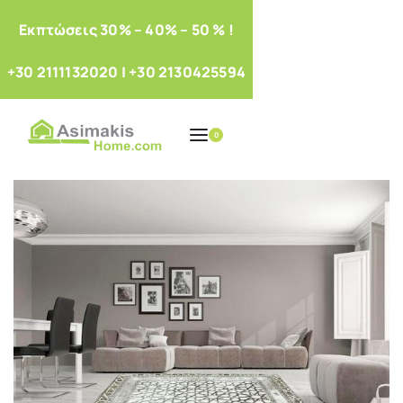
Eκπτώσεις 30% – 40% – 50 % !
+30 2111132020
|
+30 2130425594
0