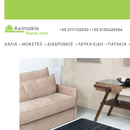
+30 2111132020
|
+30 2130425594
ΧΑΛΙΆ
ΜΟΚΈΤΕΣ
ΔΙΆΔΡΟΜΟΣ
ΛΕΥΚΆ ΕΊΔΗ
ΠΑΤΆΚΙΑ