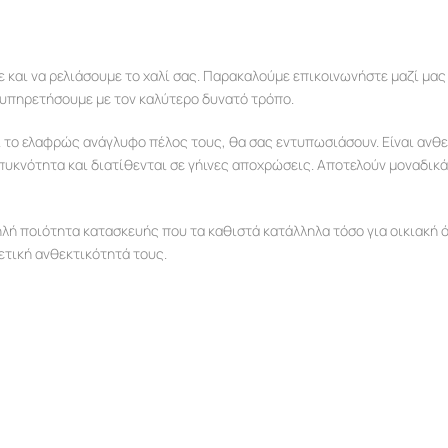
 και να ρελιάσουμε το χαλί σας. Παρακαλούμε επικοινωνήστε μαζί μα
ξυπηρετήσουμε με τον καλύτερο δυνατό τρόπο.
ι το ελαφρώς ανάγλυφο πέλος τους, θα σας εντυπωσιάσουν. Είναι ανθε
η πυκνότητα και διατίθενται σε γήινες αποχρώσεις. Αποτελούν μοναδικά
ηλή ποιότητα κατασκευής που τα καθιστά κατάλληλα τόσο για οικιακή ό
ρετική ανθεκτικότητά τους.