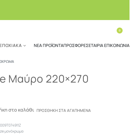
0
ΕΠΟΧΙΑΚΆ
ΝΈΑ ΠΡΟΪΌΝΤΑ
ΠΡΟΣΦΟΡΈΣ
ΕΤΑΙΡΊΑ
ΕΠΙΚΟΙΝΩΝΊΑ
ΝΌΧΡΩΜΑ
ize Μαύρο 220×270
κη στο καλάθι
ΠΡΟΣΘΗΚΗ ΣΤΑ ΑΓΑΠΗΜΕΝΑ
009T074911Z
rize μονόχρωμα