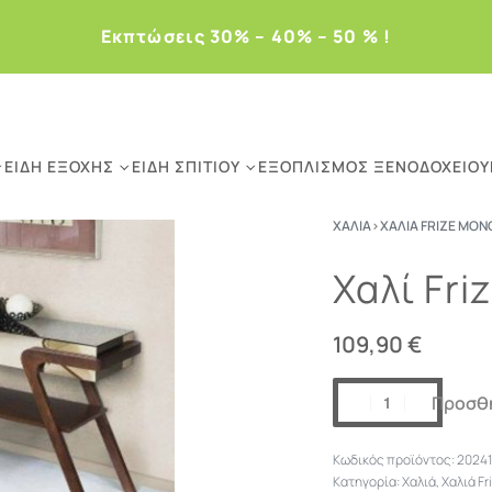
Eκπτώσεις 30% – 40% – 50 % !
ΕΊΔΗ ΕΞΟΧΉΣ
ΕΊΔΗ ΣΠΙΤΙΟΎ
ΕΞΟΠΛΙΣΜΌΣ ΞΕΝΟΔΟΧΕΊΟΥ
ΧΑΛΙΆ
›
ΧΑΛΙΆ FRIZE ΜΟ
Χαλί Fr
109,90
€
Προσθή
20241
Κατηγορία:
Χαλιά
,
Χαλιά F