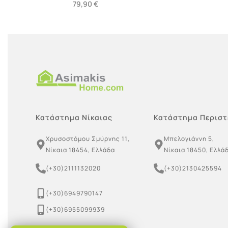
79,90
€
Προσθήκη στο καλάθι
Προσθήκ
Κατάστημα Νίκαιας
Κατάστημα Περιστ
Χρυσοστόμου Σμύρνης 11,
Μπελογιάννη 5,
Νίκαια 18454, Ελλάδα
Νίκαια 18450, Ελλά
(+30)2111132020
(+30)2130425594
(+30)6949790147
(+30)6955099939