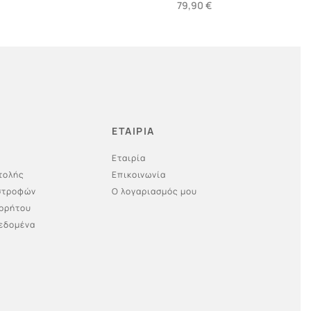
79,90
€
Προσθήκη στο καλάθι
ΕΤΑΙΡΙΑ
Εταιρία
τολής
Επικοινωνία
ιστροφών
Ο λογαριασμός μου
ορρήτου
εδομένα