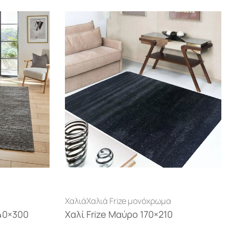
Χαλιά
Χαλιά Frize μονόχρωμα
240×300
Χαλί Frize Μαύρο 170×210