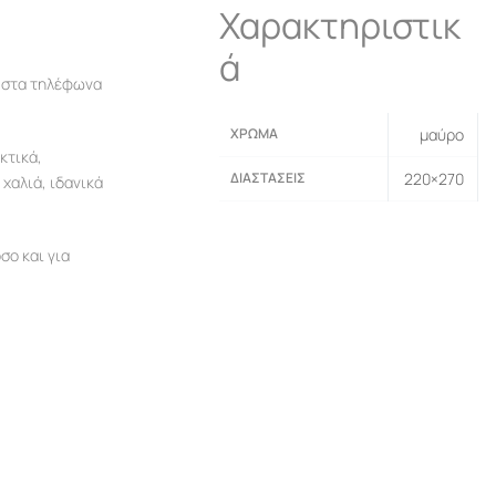
Χαρακτηριστικ
ά
ς στα τηλέφωνα
ΧΡΏΜΑ
μαύρο
κτικά,
ΔΙΑΣΤΆΣΕΙΣ
220×270
 χαλιά, ιδανικά
σο και για