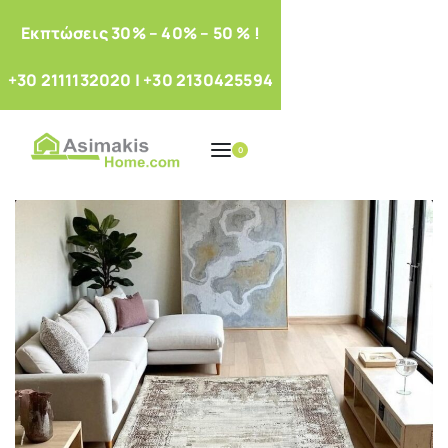
Eκπτώσεις 30% – 40% – 50 % !
+30 2111132020
|
+30 2130425594
0