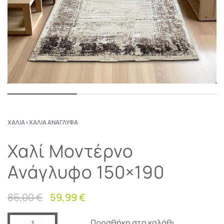
ΧΑΛΙΆ
›
ΧΑΛΙΆ ΑΝΆΓΛΥΦΑ
Χαλί Μοντέρνο
Ανάγλυφο 150×190
86,00
€
59,99
€
Προσθήκη στο καλάθι