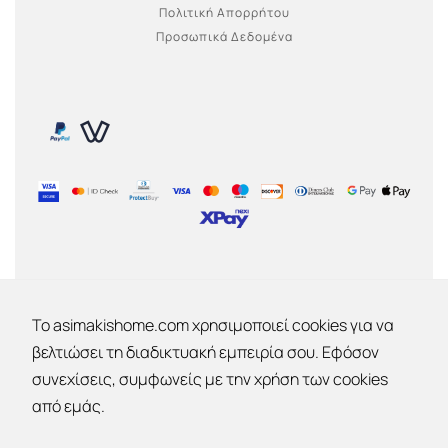
Πολιτική Απορρήτου
Προσωπικά Δεδομένα
ΕΤΑΙΡΙΑ
To asimakishome.com χρησιμοποιεί cookies για να
βελτιώσει τη διαδικτυακή εμπειρία σου. Εφόσον
Εταιρία
συνεχίσεις, συμφωνείς με την χρήση των cookies
Επικοινωνία
Εκπτώσεις 30% - 40% - 50% !
Ο λογαριασμός μου
από εμάς.