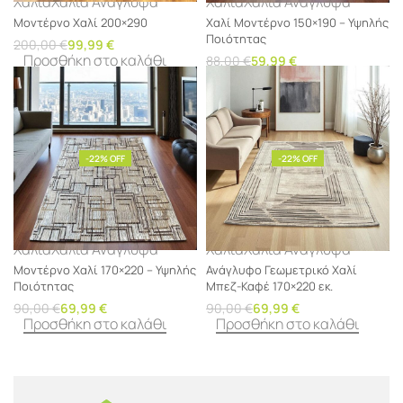
Χαλιά
Χαλιά Ανάγλυφα
Χαλιά
Χαλιά Ανάγλυφα
Μοντέρνο Χαλί 200×290
Χαλί Μοντέρνο 150×190 – Υψηλής
Ποιότητας
200,00
€
99,99
€
Προσθήκη στο καλάθι
88,00
€
59,99
€
Προσθήκη στο καλάθι
-22% OFF
-22% OFF
Χαλιά
Χαλιά Ανάγλυφα
Χαλιά
Χαλιά Ανάγλυφα
Μοντέρνο Χαλί 170×220 – Υψηλής
Ανάγλυφο Γεωμετρικό Χαλί
Ποιότητας
Μπεζ-Καφέ 170×220 εκ.
90,00
€
69,99
€
90,00
€
69,99
€
Προσθήκη στο καλάθι
Προσθήκη στο καλάθι