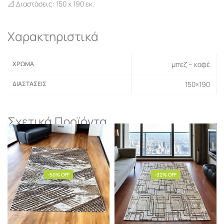
📐 Διαστάσεις: 150 x 190 εκ.
Χαρακτηριστικά
ΧΡΏΜΑ
μπεζ – καφέ
ΔΙΑΣΤΆΣΕΙΣ
150×190
Σχετικά Προϊόντα
-50% OFF
-32% OFF