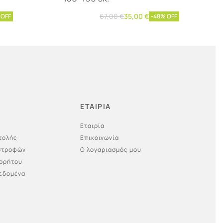
67,00
€
35,00
€
 OFF
-48% OFF
Προσθήκη στο καλάθι
ΕΤΑΙΡΙΑ
Εταιρία
τολής
Επικοινωνία
ιστροφών
Ο λογαριασμός μου
ορρήτου
εδομένα