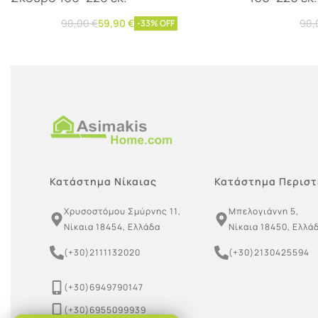
90,00
€
59,90
€
90,
-33% OFF
Προσθήκη στο καλάθι
Προσθήκ
Κατάστημα Νίκαιας
Κατάστημα Περιστ
Χρυσοστόμου Σμύρνης 11,
Μπελογιάννη 5,
Νίκαια 18454, Ελλάδα
Νίκαια 18450, Ελλά
(+30)2111132020
(+30)2130425594
(+30)6949790147
(+30)6955099939