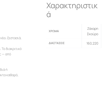
Χαρακτηριστικ
ά
Ζάχαρη
ΧΡΏΜΑ
Σκούρο
νέει ζεστασιά,
ΔΙΑΣΤΆΣΕΙΣ
160,220
 Το διακριτικό
ς — από
διά ή
άντα καθαρό,