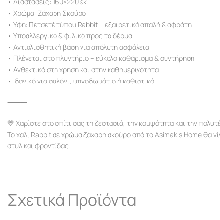
• Διαστάσεις: 160×220 εκ.
• Χρώμα: Ζάχαρη Σκούρο
• Υφή: Πετσετέ τύπου Rabbit – εξαιρετικά απαλή & αφράτη
• Υποαλλεργικό & φιλικό προς το δέρμα
• Αντιολισθητική βάση για απόλυτη ασφάλεια
• Πλένεται στο πλυντήριο – εύκολο καθάρισμα & συντήρηση
• Ανθεκτικό στη χρήση και στην καθημερινότητα
• Ιδανικό για σαλόνι, υπνοδωμάτιο ή καθιστικό
⸻
💛 Χαρίστε στο σπίτι σας τη ζεστασιά, την κομψότητα και την πολυτέ
Το χαλί Rabbit σε χρώμα ζάχαρη σκούρο από το Asimakis Home θα γ
στυλ και φροντίδας.
Σχετικά Προϊόντα