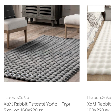
Πετσετέ
Χαλιά
Πετσετέ
Χαλι
Χαλί Rabbit Πετσετέ Υφής – Γκρι
Χαλί Rabbi
Σκούρο 160×220 εκ.
160×220 εκ.