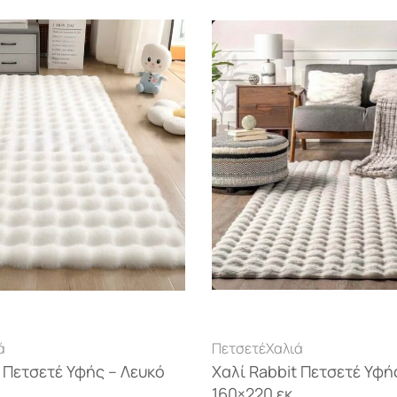
ά
Πετσετέ
Χαλιά
t Πετσετέ Υφής – Λευκό
Χαλί Rabbit Πετσετέ Υφή
160×220 εκ.