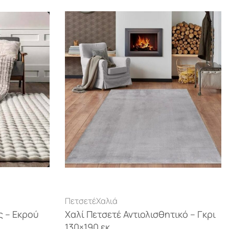
Πετσετέ
Χαλιά
ς – Εκρού
Χαλί Πετσετέ Αντιολισθητικό – Γκρι
130×190 εκ.