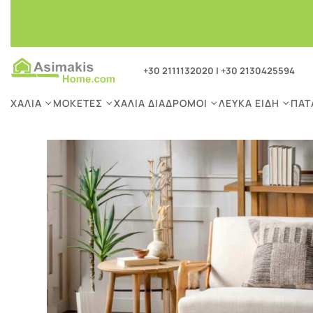
+30 2111132020
|
+30 2130425594
ΧΑΛΙΆ
ΜΟΚΈΤΕΣ
ΧΑΛΙΆ ΔΙΆΔΡΟΜΟΙ
ΛΕΥΚΆ ΕΊΔΗ
ΠΑΤ