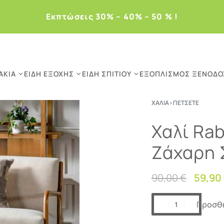
Eκπτώσεις 30% – 40% – 50 % !
ΆΚΙΑ
ΕΊΔΗ ΕΞΟΧΉΣ
ΕΊΔΗ ΣΠΙΤΙΟΎ
ΕΞΟΠΛΙΣΜΌΣ ΞΕΝΟΔΟ
ΧΑΛΙΆ
›
ΠΕΤΣΕΤΈ
Χαλί Rab
Ζάχαρη 
90,00
€
59,90
Προσθή