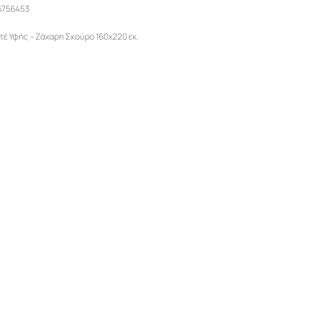
6756453
τέ Υφής – Ζάχαρη Σκούρο 160x220 εκ.