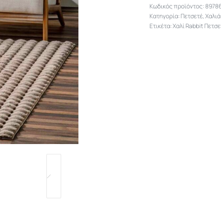
8978
Κατηγορία:
Πετσετέ
,
Χαλιά
Ετικέτα:
Χαλί Rabbit Πετσε