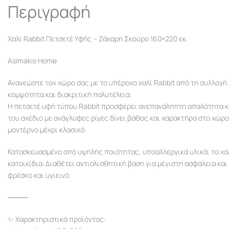
Περιγραφή
Χαλί Rabbit Πετσετέ Υφής – Ζάχαρη Σκούρο 160×220 εκ.
Asimakis Home
Ανανεώστε τον χώρο σας με το υπέροχο χαλί Rabbit από τη συλλογ
κομψότητα και διακριτική πολυτέλεια.
Η πετσετέ υφή τύπου Rabbit προσφέρει ανεπανάληπτη απαλότητα κα
του σχέδιο με ανάγλυφες ρίγες δίνει βάθος και χαρακτήρα στο χώρ
μοντέρνο μέχρι κλασικό.
Κατασκευασμένο από υψηλής ποιότητας, υποαλλεργικά υλικά, το χαλί 
κατοικίδια. Διαθέτει αντιολισθητική βάση για μέγιστη ασφάλεια κα
φρέσκο και υγιεινό.
⸻
✨ Χαρακτηριστικά προϊόντος: