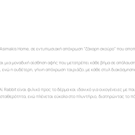
ή Asimakis Home, σε εντυπωσιακή απόχρωση “ζάχαρη σκούρο” που αποπ
ι μια μοναδική αίσθηση αφής που μετατρέπει κάθε βήμα σε απόλαυση.
ο, ενώ η ουδέτερη, γήινη απόχρωση ταιριάζει με κάθε στυλ διακόσμηση
Rabbit είναι φιλικό προς το δέρμα και ιδανικό για οικογένειες με παι
ι σταθερότητα, ενώ πλένεται εύκολα στο πλυντήριο, διατηρώντας το π