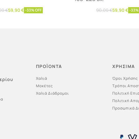
00
€
59,90
€
90,00
€
59,90
€
-33% OFF
-33%
η στο καλάθι
Προσθήκη στο καλάθι
ΠΡΟΪΟΝΤΑ
ΧΡΗΣΙΜΑ
Χαλιά
Όροι Χρήσης
ερίου
Μοκέτες
Τρόποι Αποσ
Χαλιά Διάδρομοι
Πολιτική Επ
δα
Πολιτική Απ
Προσωπικά Δ