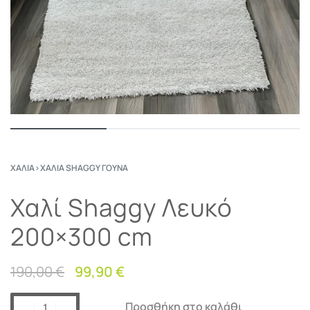
ΧΑΛΙΆ
›
ΧΑΛΙΆ SHAGGY ΓΟΎΝΑ
Χαλί Shaggy Λευκό
200×300 cm
190,00
€
99,90
€
Προσθήκη στο καλάθι