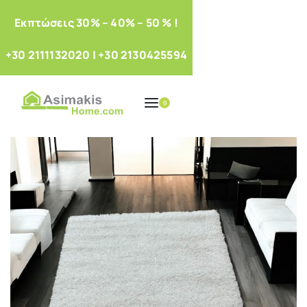
Eκπτώσεις 30% – 40% – 50 % !
+30 2111132020
|
+30 2130425594
0