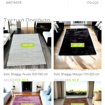
ΔΙΑΣΤΆΣΕΙΣ
170×220
Σχετικά Προϊόντα
-50% OFF
-46% OFF
Χαλιά
Χαλιά Shaggy γούνα
Χαλιά
Χαλιά Shaggy γούνα
Χαλί Shaggy Λευκό 150×190 cm
Χαλί Shaggy Μαύρο 170×220 cm
120,00
€
59,90
€
130,00
€
69,90
€
Προσθήκη στο καλάθι
Προσθήκη στο καλάθι