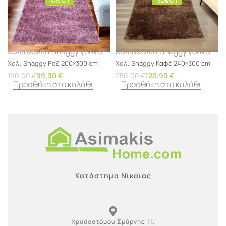
-47% OFF
-52% OFF
Χαλιά
Χαλιά Shaggy γούνα
Χαλιά
Χαλιά Shaggy γούνα
Χαλί Shaggy Ροζ 200×300 cm
Χαλί Shaggy Καφέ 240×300 cm
190,00
€
99,90
€
250,00
€
120,99
€
Προσθήκη στο καλάθι
Προσθήκη στο καλάθι
Κατάστημα Νίκαιας
Χρυσοστόμου Σμύρνης 11,