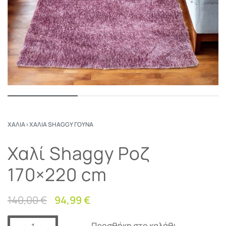
ΧΑΛΙΆ
›
ΧΑΛΙΆ SHAGGY ΓΟΎΝΑ
Χαλί Shaggy Ροζ
170×220 cm
140,00
€
94,99
€
Προσθήκη στο καλάθι