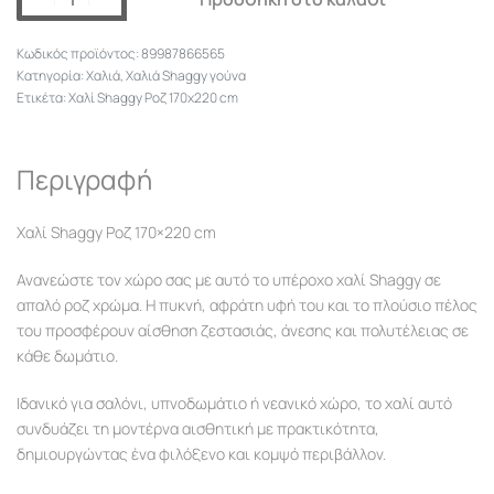
89987866565
Κατηγορία:
Χαλιά
,
Χαλιά Shaggy γούνα
Ετικέτα:
Χαλί Shaggy Ροζ 170x220 cm
Περιγραφή
Χαλί Shaggy Ροζ 170×220 cm
Ανανεώστε τον χώρο σας με αυτό το υπέροχο χαλί Shaggy σε
απαλό ροζ χρώμα. Η πυκνή, αφράτη υφή του και το πλούσιο πέλος
του προσφέρουν αίσθηση ζεστασιάς, άνεσης και πολυτέλειας σε
κάθε δωμάτιο.
Ιδανικό για σαλόνι, υπνοδωμάτιο ή νεανικό χώρο, το χαλί αυτό
συνδυάζει τη μοντέρνα αισθητική με πρακτικότητα,
δημιουργώντας ένα φιλόξενο και κομψό περιβάλλον.