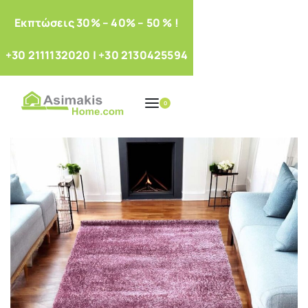
Eκπτώσεις 30% – 40% – 50 % !
+30 2111132020
|
+30 2130425594
0