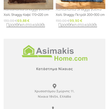
Χαλιά
Χαλιά Shaggy γούνα
Χαλιά
Χαλιά Shaggy γούνα
Χαλί Shaggy Καφέ 170×220 cm
Χαλί Shaggy Πετρόλ 200×300 cm
130,00
€
69,88
€
190,00
€
99,90
€
Προσθήκη στο καλάθι
Προσθήκη στο καλάθι
Κατάστημα Νίκαιας
Χρυσοστόμου Σμύρνης 11,
Νίκαια 18454, Ελλάδα