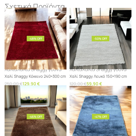
Σχετικά Προϊόντα
-48% OFF
-50% OFF
Χαλιά
Χαλιά Shaggy γούνα
Χαλιά
Χαλιά Shaggy γούνα
Χαλί Shaggy Κόκκινο 240×300 cm
Χαλί Shaggy Λευκό 150×190 cm
250,00
€
129,90
€
120,00
€
59,90
€
Προσθήκη στο καλάθι
Προσθήκη στο καλάθι
-46% OFF
-47% OFF