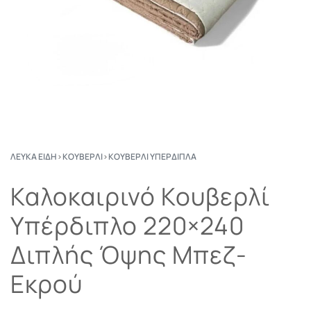
ΛΕΥΚΆ ΕΊΔΗ
›
ΚΟΥΒΕΡΛΊ
›
ΚΟΥΒΕΡΛΊ ΥΠΈΡΔΙΠΛΑ
Καλοκαιρινό Κουβερλί
Υπέρδιπλο 220×240
Διπλής Όψης Μπεζ-
Εκρού