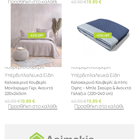
Προσθήκη στο καλάθι
42,00
€
19,89
€
Προσθήκη στο καλάθι
-53% OFF
-53% OFF
Κουβερλί
Κουβερλί
Κουβερλί
Κουβερλί
Υπέρδιπλα
Λευκά Είδη
Υπέρδιπλα
Λευκά Είδη
Καλοκαιρινό Κουβερλί
Καλοκαιρινό Κουβερλί Διπλής
Μονόχρωμο Γκρι Ανοιχτό
Όψης – Μπλε Σκούρο & Ανοιχτό
220x240cm
Γαλάζιο (220×240 cm)
42,00
€
19,89
€
42,00
€
19,89
€
Προσθήκη στο καλάθι
Προσθήκη στο καλάθι