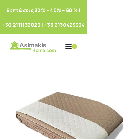
Eκπτώσεις 30% – 40% – 50 % !
+30 2111132020
|
+30 2130425594
0