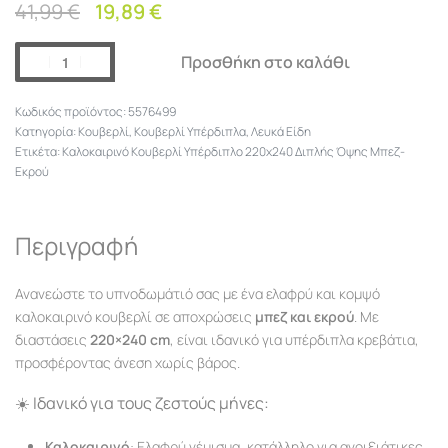
41,99
€
19,89
€
Προσθήκη στο καλάθι
5576499
Κατηγορία:
Κουβερλί
,
Κουβερλί Υπέρδιπλα
,
Λευκά Είδη
Ετικέτα:
Καλοκαιρινό Κουβερλί Υπέρδιπλο 220x240 Διπλής Όψης Μπεζ-
Εκρού
Περιγραφή
Ανανεώστε το υπνοδωμάτιό σας με ένα ελαφρύ και κομψό
καλοκαιρινό κουβερλί σε αποχρώσεις
μπεζ και εκρού
. Με
διαστάσεις
220×240 cm
, είναι ιδανικό για υπέρδιπλα κρεβάτια,
προσφέροντας άνεση χωρίς βάρος.
☀️ Ιδανικό για τους ζεστούς μήνες:
Καλοκαιρινό
: Ελαφρύ γέμισμα, κατάλληλο για ανοιξιάτικες