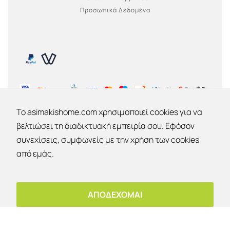
Προσωπικά Δεδομένα
To asimakishome.com χρησιμοποιεί cookies για να
βελτιώσει τη διαδικτυακή εμπειρία σου. Εφόσον
συνεχίσεις, συμφωνείς με την χρήση των cookies
Εκπτώσεις 30% - 40% - 50% !
από εμάς.
ΕΤΑΙΡΙΑ
Εταιρία
Έκπτωση 10%
OK
Επικοινωνία
Για παραλαβή από το κατάστημα!
ΑΠΟΔΕΧΟΜΑΙ
Ο λογαριασμός μου