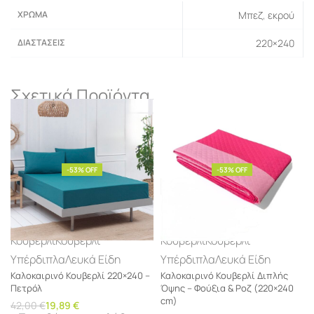
ΧΡΏΜΑ
Μπεζ
,
εκρού
ΔΙΑΣΤΆΣΕΙΣ
220×240
Σχετικά Προϊόντα
-53% OFF
-53% OFF
Κουβερλί
Κουβερλί
Κουβερλί
Κουβερλί
Υπέρδιπλα
Λευκά Είδη
Υπέρδιπλα
Λευκά Είδη
Καλοκαιρινό Κουβερλί 220×240 –
Καλοκαιρινό Κουβερλί Διπλής
Πετρόλ
Όψης – Φούξια & Ροζ (220×240
cm)
42,00
€
19,89
€