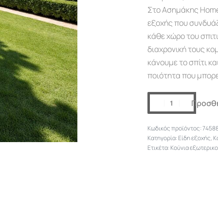
Στο Ασημάκης Home θ
εξοχής που συνδυάζ
κάθε χώρο του σπιτ
διαχρονική τους κομ
κάνουμε το σπίτι κα
ποιότητα που μπορε
Προσθή
7458
Κατηγορία:
Είδη εξοχής
,
Κ
Ετικέτα:
Κούνια εξωτερικο