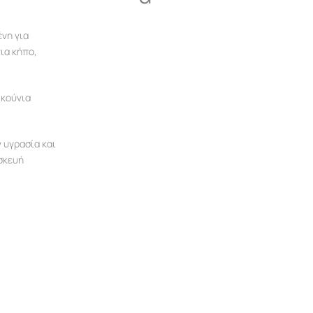
νη για
για κήπο,
 κούνια
ν υγρασία και
ασκευή