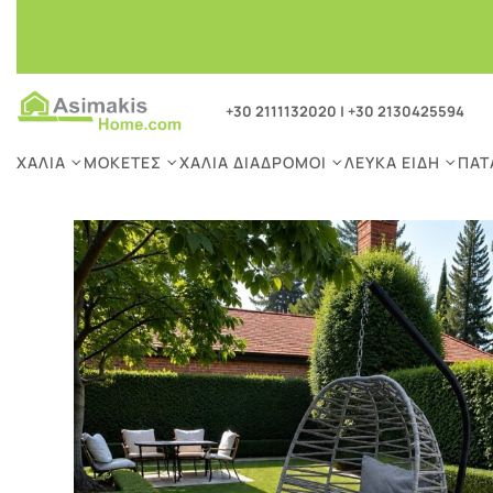
+30 2111132020
|
+30 2130425594
ΧΑΛΙΆ
ΜΟΚΈΤΕΣ
ΧΑΛΙΆ ΔΙΆΔΡΟΜΟΙ
ΛΕΥΚΆ ΕΊΔΗ
ΠΑΤ