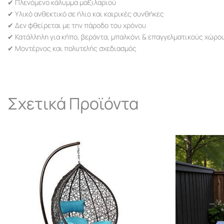
✔ Πλενόμενο κάλυμμα μαξιλαριού
✔ Υλικό ανθεκτικό σε ήλιο και καιρικές συνθήκες
✔ Δεν φθείρεται με την πάροδο του χρόνου
✔ Κατάλληλη για κήπο, βεράντα, μπαλκόνι & επαγγελματικούς χώρο
✔ Μοντέρνος και πολυτελής σχεδιασμός
Σχετικά Προϊόντα