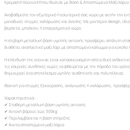
Κρεμαστή Κούνια Κήπου Φωλιάς με Βάση & Αποσπώμενα Μαξιλάρια
Αναβαθμίστε τον εξωτερικό ή εσωτερικό σας χώρο με αυτήν την ε
μοναδικές στιγμές χαλάρωσης και άνεσης. Με μοντέρνο design, ιδιαί
βεράντα, μπαλκόνι ή επαγγελματικό χώρο.
Η στιβαρή μεταλλική βάση υψηλής αντοχής προσφέρει απόλυτη σταθε
διαθέτει αναπαυτικό μαξιλάρι με αποσπώμενο κάλυμμα για εύκολο 
Η επένδυση της κούνιας είναι κατασκευασμένη από ειδικό ανθεκτικό 
τις καιρικές συνθήκες χωρίς να φθείρεται με την πάροδο του χρόν
δημιουργεί ένα αποτέλεσμα υψηλής αισθητικής και πολυτέλειας.
Ιδανική για στιγμές ξεκούρασης, ανάγνωσης ή χαλάρωσης, προσφέρ
Χαρακτηριστικά:
✔ Σταθερή μεταλλική βάση υψηλής αντοχής
✔ Αντοχή βάρους έως 300kg
✔ Περιλαμβάνεται η βάση στήριξης
✔ Άνετα αποσπώμενα μαξιλάρια