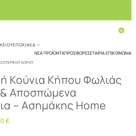
0
ΧΕΊΟΥ
ΕΠΟΧΙΑΚΆ
ΝΈΑ ΠΡΟΪΌΝΤΑ
ΠΡΟΣΦΟΡΈΣ
ΕΤΑΙΡΊΑ
ΕΠΙΚΟΙΝΩΝΊΑ
ΕΞΩΤΕΡΙΚΟΎ ΧΏΡΟΥ
ή Κούνια Κήπου Φωλιάς
 & Αποσπώμενα
ια – Ασημάκης Home
90
€