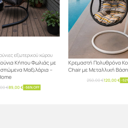
ούνιες εξωτερικού χώρου
Είδη εξοχής
Κούνιες εξωτερι
ούνια Κήπου Φωλιάς με
Κρεμαστή Πολυθρόνα Κο
σπώμενα Μαξιλάρια –
Chair με Μεταλλική Βάσ
Home
250,00
€
120,00
€
-52
Προσθήκη στο καλάθι
,00
€
89,00
€
-56% OFF
ε περισσότερα