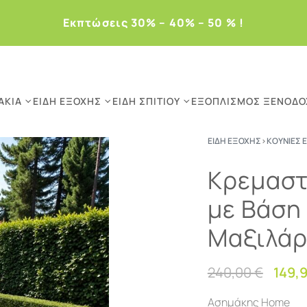
Eκπτώσεις 30% – 40% – 50 % !
ΆΚΙΑ
ΕΊΔΗ ΕΞΟΧΉΣ
ΕΊΔΗ ΣΠΙΤΙΟΎ
ΕΞΟΠΛΙΣΜΌΣ ΞΕΝΟΔΟ
ΕΊΔΗ ΕΞΟΧΉΣ
›
ΚΟΎΝΙΕΣ 
Κρεμαστ
με Βάση
Μαξιλάρ
240,00
€
149,
Ασημάκης Home