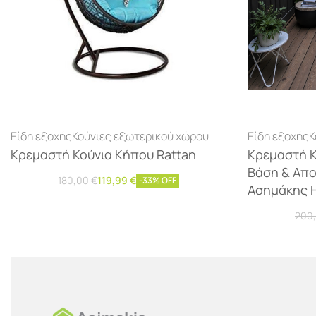
Είδη εξοχής
Κούνιες εξωτερικού χώρου
Είδη εξοχής
Κ
Κρεμαστή Κούνια Κήπου Rattan
Κρεμαστή Κ
Βάση & Απο
180,00
€
119,99
€
-33% OFF
Ασημάκης 
Προσθήκη στο καλάθι
200
Διαβάστ