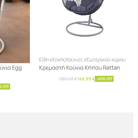
κού χώρου
Είδη εξοχής
Κούνιες εξωτερικού χώρου
ύνια Egg
Κρεμαστή Κούνια Κήπου Rattan
η
280,00
€
149,99
€
-46% OFF
Διαβάστε περισσότερα
% OFF