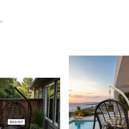
υς
SOLD OUT