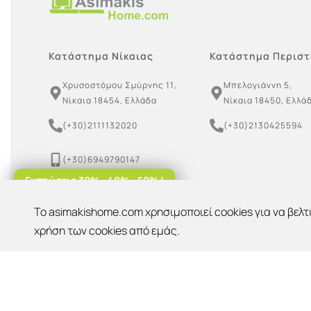
Κατάστημα Νίκαιας
Κατάστημα Περιστ
Χρυσοστόμου Σμύρνης 11,
Μπελογιάννη 5,
Νίκαια 18454, Ελλάδα
Νίκαια 18450, Ελλά
(+30)2111132020
(+30)2130425594
(+30)6949790147
Εκπτώσεις 30% - 40% - 50% !
(+30)6955099939
To asimakishome.com χρησιμοποιεί cookies για να βελτ
Έκπτωση 10%
asimakishome@gmail.com
OK
Για παραλαβή από το κατάστημα!
χρήση των cookies από εμάς.