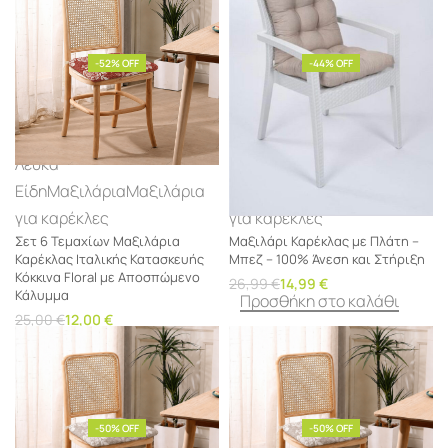
-52% OFF
-44% OFF
Λευκά
Λευκά
Είδη
Μαξιλάρια
Μαξιλάρια
Είδη
Μαξιλάρια
Μαξιλάρια
για καρέκλες
για καρέκλες
Σετ 6 Τεμαχίων Μαξιλάρια
Μαξιλάρι Καρέκλας με Πλάτη –
Καρέκλας Ιταλικής Κατασκευής
Μπεζ – 100% Άνεση και Στήριξη
Κόκκινα Floral με Αποσπώμενο
26,99
€
14,99
€
Κάλυμμα
Προσθήκη στο καλάθι
25,00
€
12,00
€
Προσθήκη στο καλάθι
-50% OFF
-50% OFF