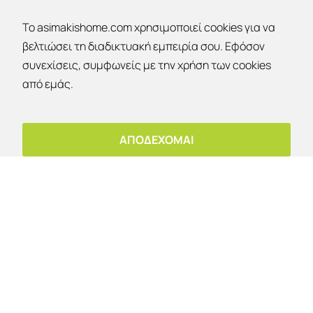
To asimakishome.com χρησιμοποιεί cookies για να
βελτιώσει τη διαδικτυακή εμπειρία σου. Εφόσον
συνεχίσεις, συμφωνείς με την χρήση των cookies
Εκπτώσεις 30% - 40% - 50% !
από εμάς.
Έκπτωση 10%
OK
Για παραλαβή από το κατάστημα!
ΕΤΑΙΡΙΑ
ΑΠΟΔΕΧΟΜΑΙ
Εταιρία
Επικοινωνία
Ο λογαριασμός μου
Copyright © 2026 | Asimakis Home | All rights
reserved | Powered by Vrisko.gr