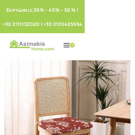
Eκπτώσεις 30% – 40% – 50 % !
+30 2111132020
|
+30 2130425594
0