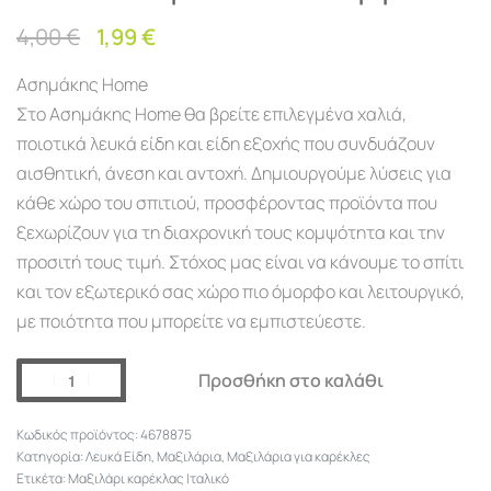
4,00
€
1,99
€
Ασημάκης Home
Στο Ασημάκης Home θα βρείτε επιλεγμένα χαλιά,
ποιοτικά λευκά είδη και είδη εξοχής που συνδυάζουν
αισθητική, άνεση και αντοχή. Δημιουργούμε λύσεις για
κάθε χώρο του σπιτιού, προσφέροντας προϊόντα που
ξεχωρίζουν για τη διαχρονική τους κομψότητα και την
προσιτή τους τιμή. Στόχος μας είναι να κάνουμε το σπίτι
και τον εξωτερικό σας χώρο πιο όμορφο και λειτουργικό,
με ποιότητα που μπορείτε να εμπιστεύεστε.
Προσθήκη στο καλάθι
4678875
Κατηγορία:
Λευκά Είδη
,
Μαξιλάρια
,
Μαξιλάρια για καρέκλες
Ετικέτα:
Μαξιλάρι καρέκλας Ιταλικό