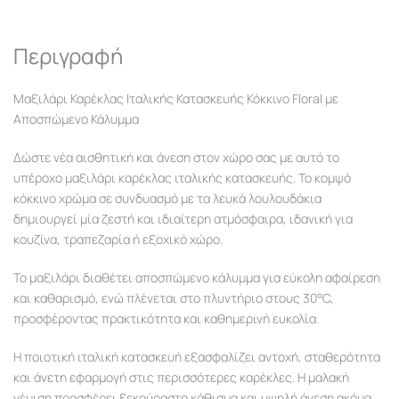
Περιγραφή
Μαξιλάρι Καρέκλας Ιταλικής Κατασκευής Κόκκινο Floral με
Αποσπώμενο Κάλυμμα
Δώστε νέα αισθητική και άνεση στον χώρο σας με αυτό το
υπέροχο μαξιλάρι καρέκλας ιταλικής κατασκευής. Το κομψό
κόκκινο χρώμα σε συνδυασμό με τα λευκά λουλουδάκια
δημιουργεί μία ζεστή και ιδιαίτερη ατμόσφαιρα, ιδανική για
κουζίνα, τραπεζαρία ή εξοχικό χώρο.
Το μαξιλάρι διαθέτει αποσπώμενο κάλυμμα για εύκολη αφαίρεση
και καθαρισμό, ενώ πλένεται στο πλυντήριο στους 30°C,
προσφέροντας πρακτικότητα και καθημερινή ευκολία.
Η ποιοτική ιταλική κατασκευή εξασφαλίζει αντοχή, σταθερότητα
και άνετη εφαρμογή στις περισσότερες καρέκλες. Η μαλακή
γέμιση προσφέρει ξεκούραστο κάθισμα και υψηλή άνεση ακόμα