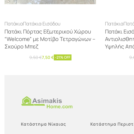
Πατάκια
Πατάκια Εισόδου
Πατάκια
Πατά
Πατάκι Πόρτας Εξωτερικού Χώρου
Πατάκι Εισό
“Welcome” με Μοτίβο Τετραγώνων –
Αντιολισθητ
Σκούρο Μπεζ
Υψηλής Απ
9,50
€
7,50
€
9
-21% OFF
Προσθήκη στο καλάθι
Προσθήκ
Κατάστημα Νίκαιας
Κατάστημα Περιστ