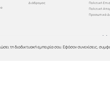
Διάδρομος
Πολιτική Επ
δα
Πολιτική Απ
Προσωπικά Δ
ιώσει τη διαδικτυακή εμπειρία σου. Εφόσον συνεχίσεις, συμφ
ved | Powered by Vrisko.gr