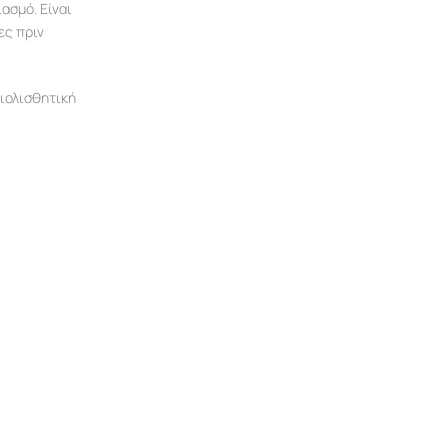
ασμό. Είναι
ες πριν
τιολισθητική