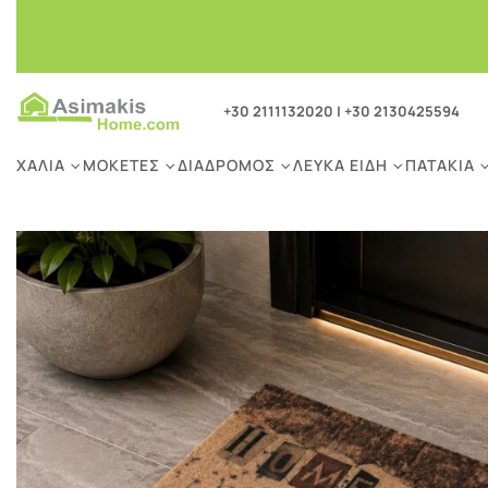
+30 2111132020
|
+30 2130425594
ΧΑΛΙΆ
ΜΟΚΈΤΕΣ
ΔΙΆΔΡΟΜΟΣ
ΛΕΥΚΆ ΕΊΔΗ
ΠΑΤΆΚΙΑ