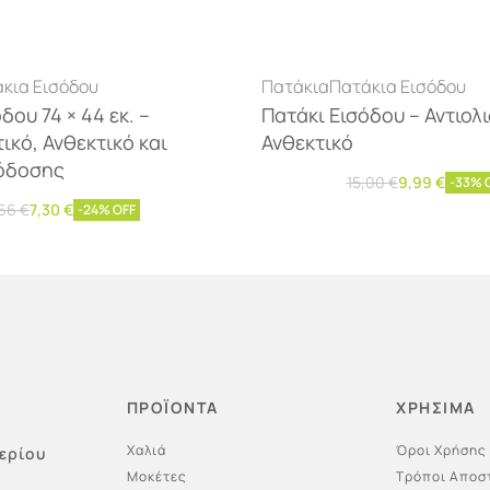
κια Εισόδου
Πατάκια
Πατάκια Εισόδου
δου 74 × 44 εκ. –
Πατάκι Εισόδου – Αντιολ
ικό, Ανθεκτικό και
Ανθεκτικό
όδοσης
15,00
€
9,99
€
-33% 
Προσθήκη στο καλάθι
,66
€
7,30
€
-24% OFF
η στο καλάθι
ΠΡΟΪΟΝΤΑ
ΧΡΗΣΙΜΑ
Χαλιά
Όροι Χρήσης
ερίου
Μοκέτες
Τρόποι Αποσ