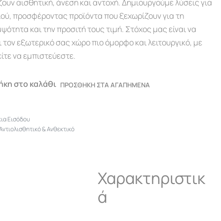
ουν αισθητική, άνεση και αντοχή. Δημιουργούμε λύσεις για
ιού, προσφέροντας προϊόντα που ξεχωρίζουν για τη
ψότητα και την προσιτή τους τιμή. Στόχος μας είναι να
ι τον εξωτερικό σας χώρο πιο όμορφο και λειτουργικό, με
ίτε να εμπιστεύεστε.
κη στο καλάθι
ΠΡΟΣΘΗΚΗ ΣΤΑ ΑΓΑΠΗΜΕΝΑ
ια Εισόδου
 Αντιολισθητικό & Ανθεκτικό
Χαρακτηριστικ
ά