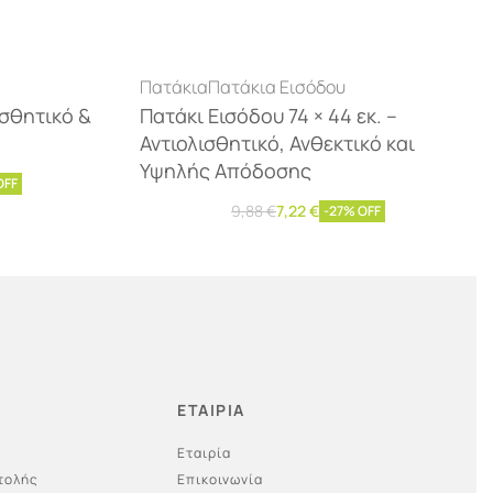
Πατάκια
Πατάκια Εισόδου
ισθητικό &
Πατάκι Εισόδου 74 × 44 εκ. –
Αντιολισθητικό, Ανθεκτικό και
Υψηλής Απόδοσης
OFF
9,88
€
7,22
€
-27% OFF
Προσθήκη στο καλάθι
ΕΤΑΙΡΙΑ
Εταιρία
τολής
Επικοινωνία