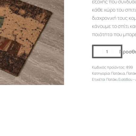
εξοχής που συνδυάζ
κάθε χώρο του σπιτ
διαχρονική τους κομ
κάνουμε το σπίτι κα
ποιότητα που μπορε
Προσθή
899
Κατηγορία:
Πατάκια
,
Πατάκ
Ετικέτα:
Πατάκι Εισόδου –