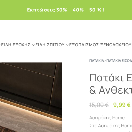
Eκπτώσεις 30% – 40% – 50 % !
ΕΊΔΗ ΕΞΟΧΉΣ
ΕΊΔΗ ΣΠΙΤΙΟΎ
ΕΞΟΠΛΙΣΜΌΣ ΞΕΝΟΔΟΧΕΊΟΥ
ΠΑΤΆΚΙΑ
›
ΠΑΤΆΚΙΑ ΕΙΣΌ
Πατάκι 
& Ανθεκ
15,00
€
9,99
€
Ασημάκης Home
Στο Ασημάκης Home θ