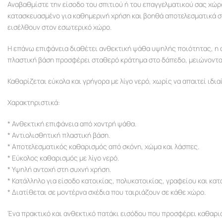
Αναβαθμίστε την είσοδο του σπιτιού ή του επαγγελματικού σας χώρο
κατασκευασμένο για καθημερινή χρήση και βοηθά αποτελεσματικά σ
εισέλθουν στον εσωτερικό χώρο.
Η επάνω επιφάνεια διαθέτει ανθεκτική ψάθα υψηλής ποιότητας, η 
πλαστική βάση προσφέρει σταθερό κράτημα στο δάπεδο, μειώνοντας
Καθαρίζεται εύκολα και γρήγορα με λίγο νερό, χωρίς να απαιτεί ιδ
Χαρακτηριστικά:
* Ανθεκτική επιφάνεια από χοντρή ψάθα.
* Αντιολισθητική πλαστική βάση.
* Αποτελεσματικός καθαρισμός από σκόνη, χώμα και λάσπες.
* Εύκολος καθαρισμός με λίγο νερό.
* Υψηλή αντοχή στη συχνή χρήση.
* Κατάλληλο για είσοδο κατοικίας, πολυκατοικίας, γραφείου και κα
* Διατίθεται σε μοντέρνα σχέδια που ταιριάζουν σε κάθε χώρο.
Ένα πρακτικό και ανθεκτικό πατάκι εισόδου που προσφέρει καθαρι