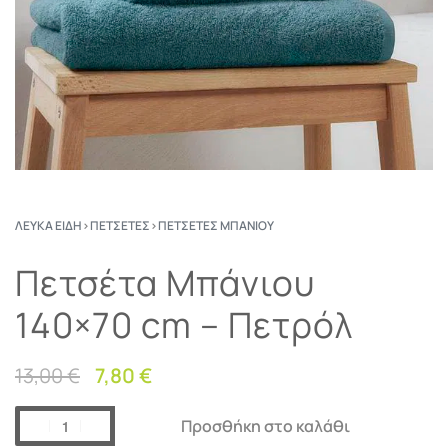
ΛΕΥΚΆ ΕΊΔΗ
›
ΠΕΤΣΈΤΕΣ
›
ΠΕΤΣΈΤΕΣ ΜΠΆΝΙΟΥ
Πετσέτα Μπάνιου
140×70 cm – Πετρόλ
13,00
€
7,80
€
Προσθήκη στο καλάθι