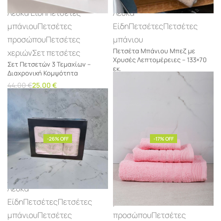
Λευκά Είδη
Πετσέτες
Λευκά
μπάνιου
Πετσέτες
Είδη
Πετσέτες
Πετσέτες
προσώπου
Πετσέτες
μπάνιου
Πετσέτα Μπάνιου Μπεζ με
χεριών
Σετ πετσέτες
Χρυσές Λεπτομέρειες – 133×70
Σετ Πετσετών 3 Τεμαχίων –
εκ.
Διαχρονική Κομψότητα
15,00
€
8,45
€
44,00
€
25,00
€
Προσθήκη στο καλάθι
Προσθήκη στο καλάθι
-26% OFF
-17% OFF
Λευκά
Πετσέτες
Πετσέτες
Είδη
Πετσέτες
Πετσέτες
μπάνιου
Πετσέτες
μπάνιου
Πετσέτες
προσώπου
Πετσέτες