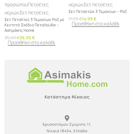
προσώπου
Πετσέτες
χεριών
Σετ πετσέτες
Σετ Πετσετών 3 Τεμαχίων – Ροζ
χεριών
Σετ πετσέτες
17,99
€
14,99
€
Σετ Πετσέτες 3 Τεμαχίων Ροζ με
Προσθήκη στο καλάθι
Κεντητό Σχέδιο Πεταλούδα –
Ασημάκης Home
35,00
€
26,00
€
Προσθήκη στο καλάθι
Κατάστημα Νίκαιας
Χρυσοστόμου Σμύρνης 11,
Νίκαια 18454, Ελλάδα