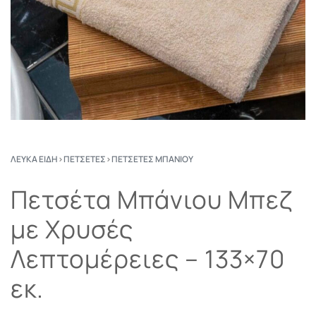
ΛΕΥΚΆ ΕΊΔΗ
›
ΠΕΤΣΈΤΕΣ
›
ΠΕΤΣΈΤΕΣ ΜΠΆΝΙΟΥ
Πετσέτα Μπάνιου Μπεζ
με Χρυσές
Λεπτομέρειες – 133×70
εκ.