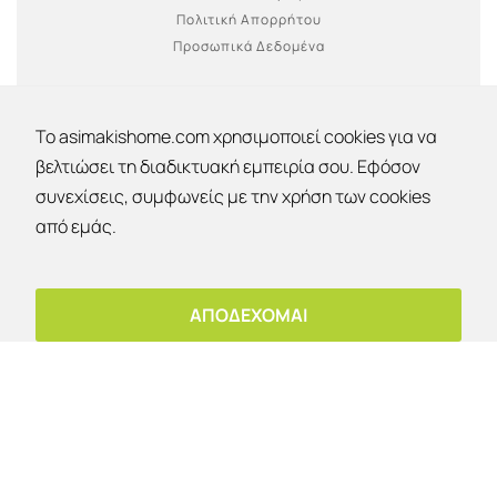
Πολιτική Απορρήτου
Προσωπικά Δεδομένα
To asimakishome.com χρησιμοποιεί cookies για να
βελτιώσει τη διαδικτυακή εμπειρία σου. Εφόσον
συνεχίσεις, συμφωνείς με την χρήση των cookies
Εκπτώσεις 30% - 40% - 50% !
από εμάς.
Έκπτωση 10%
OK
Για παραλαβή από το κατάστημα!
ΑΠΟΔΕΧΟΜΑΙ
ΕΤΑΙΡΙΑ
Εταιρία
Επικοινωνία
Ο λογαριασμός μου