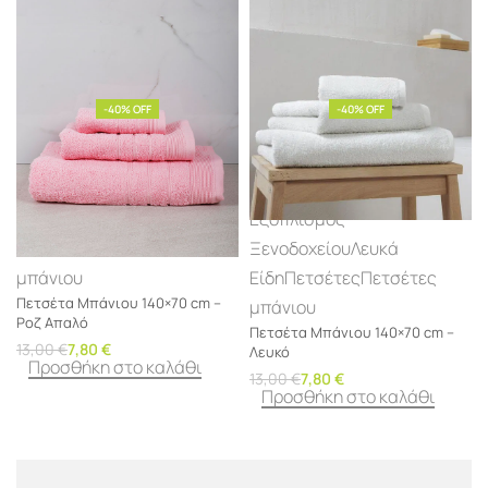
Προσθήκη στο καλάθι
-40% OFF
-40% OFF
Λευκά
Εξοπλισμός
Είδη
Πετσέτες
Πετσέτες
Ξενοδοχείου
Λευκά
μπάνιου
Είδη
Πετσέτες
Πετσέτες
Πετσέτα Μπάνιου 140×70 cm –
μπάνιου
Ροζ Απαλό
Πετσέτα Μπάνιου 140×70 cm –
13,00
€
7,80
€
Λευκό
Προσθήκη στο καλάθι
13,00
€
7,80
€
Προσθήκη στο καλάθι