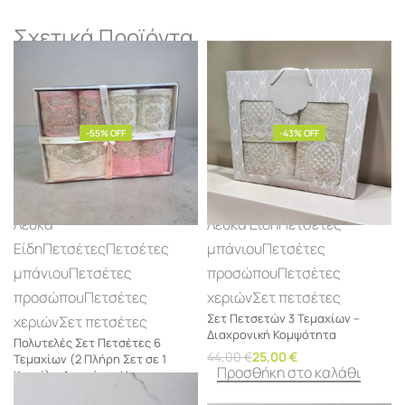
Σχετικά Προϊόντα
-55% OFF
-43% OFF
Λευκά
Λευκά Είδη
Πετσέτες
Είδη
Πετσέτες
Πετσέτες
μπάνιου
Πετσέτες
μπάνιου
Πετσέτες
προσώπου
Πετσέτες
προσώπου
Πετσέτες
χεριών
Σετ πετσέτες
Σετ Πετσετών 3 Τεμαχίων –
χεριών
Σετ πετσέτες
Διαχρονική Κομψότητα
Πολυτελές Σετ Πετσέτες 6
44,00
€
25,00
€
Τεμαχίων (2 Πλήρη Σετ σε 1
Προσθήκη στο καλάθι
Κουτί) – Ασημάκης Home
100,00
€
44,99
€