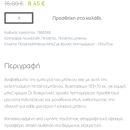
15,00
€
8,45
€
Προσθήκη στο καλάθι
7665565
Κατηγορία:
Λευκά Είδη
,
Πετσέτες
,
Πετσέτες μπάνιου
Ετικέτα:
Πετσέτα Μπάνιου Μπεζ με Χρυσές Λεπτομέρειες – 133x70 εκ.
Περιγραφή
Αναβαθμίστε την εμπειρία του μπάνιου σας με αυτή την
εκλεπτυσμένη πετσέτα μπάνιου, διαστάσεων 133×70 εκ., σε κομψό
μπεζ χρώμα. Οι διακριτικές χρυσές λεπτομέρειες προσθέτουν
μία νότα πολυτέλειας και μοναδικού στυλ, καθιστώντας την
ιδανική για κάθε μοντέρνο ή κλασικό μπάνιο.
Κατασκευασμένη από υψηλής ποιότητας απορροφητικό ύφασμα,
προσφέρει απαλή αίσθηση στο δέρμα και εξαιρετική