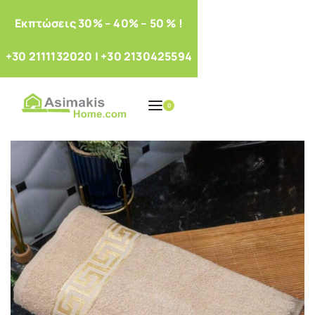
Eκπτώσεις 30% – 40% – 50 % !
+30 2111132020
|
+30 2130425594
0