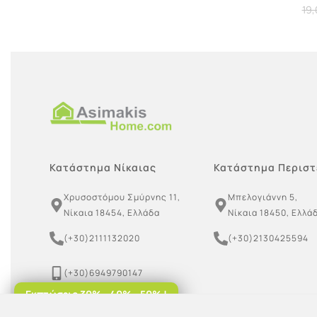
Διαβάστε περισσότερα
19
Διαβάστ
Κατάστημα Νίκαιας
Κατάστημα Περιστ
Χρυσοστόμου Σμύρνης 11,
Μπελογιάννη 5,
Νίκαια 18454, Ελλάδα
Νίκαια 18450, Ελλά
(+30)2111132020
(+30)2130425594
(+30)6949790147
Εκπτώσεις 30% - 40% - 50% !
(+30)6955099939