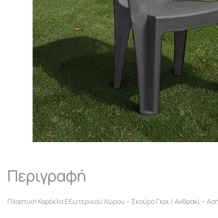
Περιγραφή
Πλαστική Καρέκλα Εξωτερικού Χώρου – Σκούρο Γκρι / Ανθρακί – Α