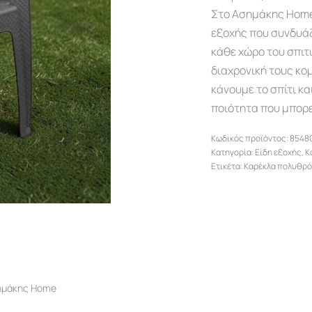
Στο Ασημάκης Home θ
εξοχής που συνδυάζ
κάθε χώρο του σπιτ
διαχρονική τους κομ
κάνουμε το σπίτι κα
ποιότητα που μπορε
8548
Κατηγορία:
Είδη εξοχής
,
Κ
Ετικέτα:
Καρέκλα πολυθρό
σημάκης Home