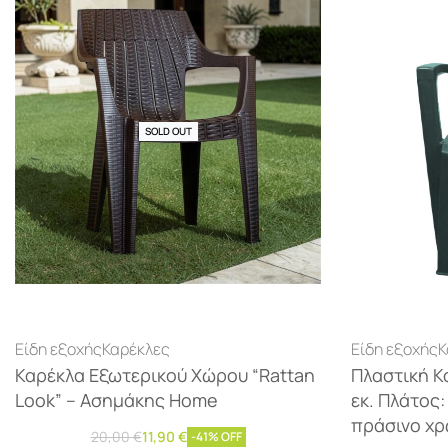
SOLD OUT
Είδη εξοχής
Καρέκλες
Είδη εξοχής
Κ
Καρέκλα Εξωτερικού Χώρου “Rattan
Πλαστική Κ
Look” – Ασημάκης Home
εκ. Πλάτος:
πράσινο χ
20,00
€
11,90
€
-41% OFF