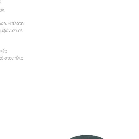
ή
ον.
ση. Η πλάτη
εμφάνιση σε
ικές
κό στον ήλιο