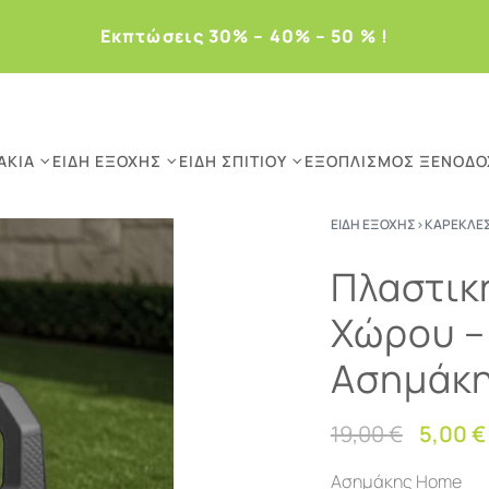
Eκπτώσεις 30% – 40% – 50 % !
ΆΚΙΑ
ΕΊΔΗ ΕΞΟΧΉΣ
ΕΊΔΗ ΣΠΙΤΙΟΎ
ΕΞΟΠΛΙΣΜΌΣ ΞΕΝΟΔΟ
ΕΊΔΗ ΕΞΟΧΉΣ
›
ΚΑΡΈΚΛΕ
Πλαστικ
Χώρου – 
Ασημάκ
19,00
€
5,00
€
Ασημάκης Home