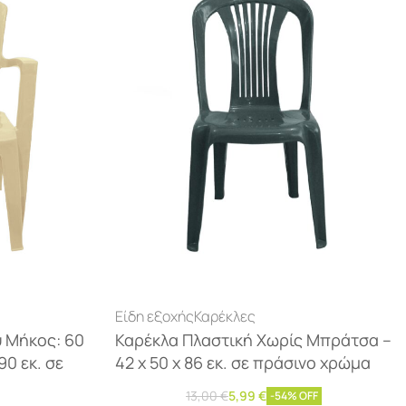
Είδη εξοχής
Καρέκλες
 Μήκος: 60
Καρέκλα Πλαστική Χωρίς Μπράτσα –
90 εκ. σε
42 x 50 x 86 εκ. σε πράσινο χρώμα
13,00
€
5,99
€
-54% OFF