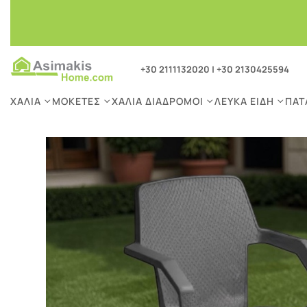
+30 2111132020
|
+30 2130425594
ΧΑΛΙΆ
ΜΟΚΈΤΕΣ
ΧΑΛΙΆ ΔΙΆΔΡΟΜΟΙ
ΛΕΥΚΆ ΕΊΔΗ
ΠΑΤ