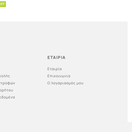
Προσθήκη στο καλάθι
OFF
ΕΤΑΙΡΙΑ
Εταιρία
τολής
Επικοινωνία
ιστροφών
Ο λογαριασμός μου
ορρήτου
εδομένα