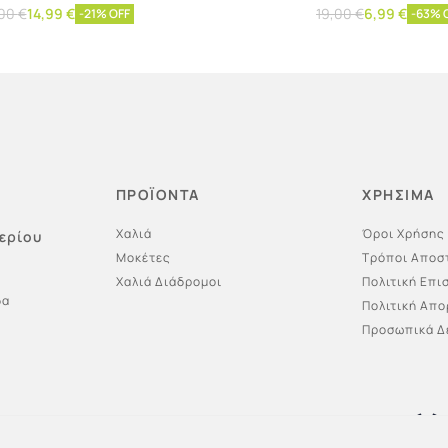
,00
€
14,99
€
19,00
€
6,99
€
-21% OFF
-63% 
ε περισσότερα
Προσθήκη στο καλάθι
ΠΡΟΪΟΝΤΑ
ΧΡΗΣΙΜΑ
Χαλιά
Όροι Χρήσης
ερίου
Μοκέτες
Τρόποι Αποσ
Χαλιά Διάδρομοι
Πολιτική Επ
δα
Πολιτική Απ
Προσωπικά Δ