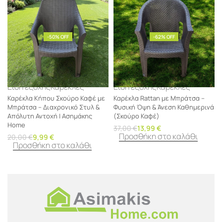
-50% OFF
-62% OFF
Είδη εξοχής
Καρέκλες
Είδη εξοχής
Καρέκλες
Καρέκλα Κήπου Σκούρο Καφέ με
Καρέκλα Rattan με Μπράτσα –
Μπράτσα – Διαχρονικό Στυλ &
Φυσική Όψη & Άνεση Καθημερινά
Απόλυτη Αντοχή | Ασημάκης
(Σκούρο Καφέ)
Home
37,00
€
13,99
€
Προσθήκη στο καλάθι
20,00
€
9,99
€
Προσθήκη στο καλάθι