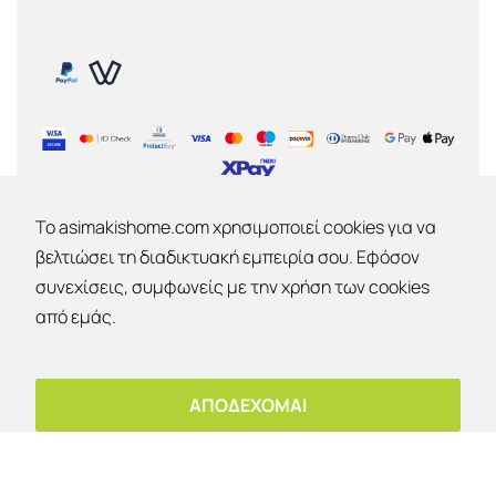
To asimakishome.com χρησιμοποιεί cookies για να
βελτιώσει τη διαδικτυακή εμπειρία σου. Εφόσον
ΕΤΑΙΡΙΑ
συνεχίσεις, συμφωνείς με την χρήση των cookies
Εκπτώσεις 30% - 40% - 50% !
από εμάς.
Εταιρία
Επικοινωνία
Έκπτωση 10%
Ο λογαριασμός μου
OK
Για παραλαβή από το κατάστημα!
ΑΠΟΔΕΧΟΜΑΙ