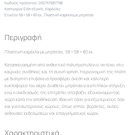
092767687798
Κατηγορία:
Είδη εξοχής
,
Καρέκλες
Ετικέτα:
58 × 58 × 80 εκ.
,
Πλαστική καρέκλα με μπράτσα
Περιγραφή
Πλαστική καρέκλα με μπράτσα , 58 × 58 × 80 εκ.
Κατασκευασμένη από ανθεκτικό πολυπροπυλένιο, αντέχει στις
καιρικές συνθήκες και τη συχνή χρήση. Η εργονομική της πλάτη
με διάτρητη επιφάνεια προσφέρει άνεση και καλύτερη
κυκλοφορία του αέρα. Διαθέτει μπράτσα για επιπλέον στήριξη,
ενώ ο σχεδιασμός της επιτρέπει στοίβαξη, εξοικονομώντας
χώρο κατά την αποθήκευση. Ιδανική τόσο για εξωτερικούς όσο
και για εσωτερικούς χώρους, όπως κήποι, βεράντες, αυλές,
αίθουσες εκδηλώσεων και επαγγελματικοί χώροι.
Χαρακτηριστικά