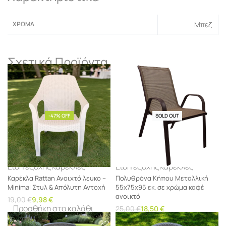
ΧΡΏΜΑ
Μπεζ
Σχετικά Προϊόντα
-47% OFF
SOLD OUT
-26% OFF
Είδη εξοχής
Καρέκλες
Είδη εξοχής
Καρέκλες
Καρέκλα Rattan Ανοιχτό λευκο –
Πολυθρόνα Κήπου Μεταλλική
Minimal Στυλ & Απόλυτη Αντοχή
55x75x95 εκ. σε χρώμα καφέ
ανοικτό
19,00
€
9,98
€
Προσθήκη στο καλάθι
25,00
€
18,50
€
Διαβάστε περισσότερα