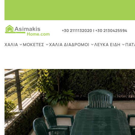
+30 2111132020
|
+30 2130425594
ΧΑΛΙΆ
ΜΟΚΈΤΕΣ
ΧΑΛΙΆ ΔΙΆΔΡΟΜΟΙ
ΛΕΥΚΆ ΕΊΔΗ
ΠΑΤ