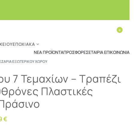
0
ΧΕΊΟΥ
ΕΠΟΧΙΑΚΆ
ΝΈΑ ΠΡΟΪΌΝΤΑ
ΠΡΟΣΦΟΡΈΣ
ΕΤΑΙΡΊΑ
ΕΠΙΚΟΙΝΩΝΊΑ
ΕΖΑΡΊΑ ΕΞΩΤΕΡΙΚΟΎ ΧΏΡΟΥ
ου 7 Τεμαχίων – Τραπέζι
υθρόνες Πλαστικές
Πράσινο
09
€