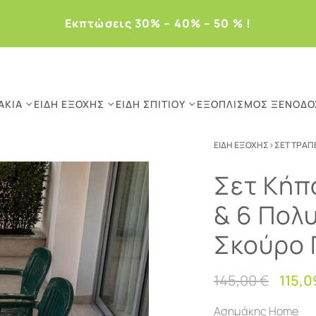
Eκπτώσεις 30% – 40% – 50 % !
ΆΚΙΑ
ΕΊΔΗ ΕΞΟΧΉΣ
ΕΊΔΗ ΣΠΙΤΙΟΎ
ΕΞΟΠΛΙΣΜΌΣ ΞΕΝΟΔΟ
ΕΊΔΗ ΕΞΟΧΉΣ
›
ΣΕΤ ΤΡΑΠ
Σετ Κήπ
& 6 Πολ
Σκούρο 
145,00
€
115,
Ασημάκης Home