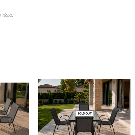
ό χώρο.
SOLD OUT