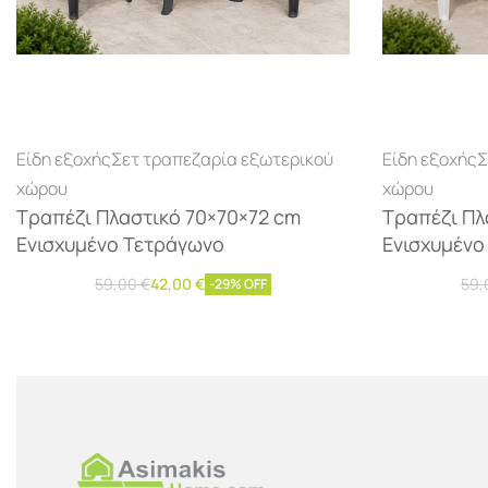
Είδη εξοχής
Σετ τραπεζαρία εξωτερικού
Είδη εξοχής
Σ
χώρου
χώρου
Τραπέζι Πλαστικό 70×70×72 cm
Τραπέζι Πλ
Ενισχυμένο Τετράγωνο
Ενισχυμένο
59,00
€
42,00
€
59
-29% OFF
Προσθήκη στο καλάθι
Προσθήκ