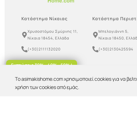
Κατάστημα Νίκαιας
Κατάστημα Περιστ
Χρυσοστόμου Σμύρνης 11,
Μπελογιάννη 5,
Νίκαια 18454, Ελλάδα
Νίκαια 18450, Ελλά
(+30)2111132020
(+30)2130425594
(+30)6949790147
Εκπτώσεις 30% - 40% - 50% !
(+30)6955099939
To asimakishome.com χρησιμοποιεί cookies για να βελτ
Έκπτωση 10%
OK
Για παραλαβή από το κατάστημα!
χρήση των cookies από εμάς.
asimakishome@gmail.com