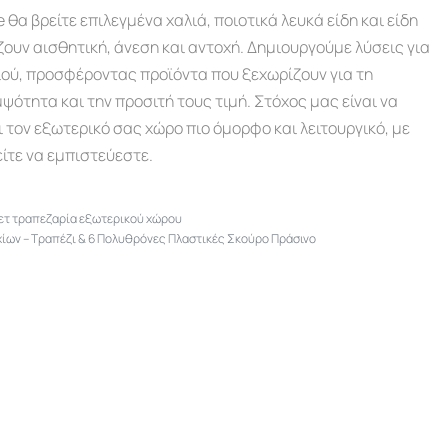
α βρείτε επιλεγμένα χαλιά, ποιοτικά λευκά είδη και είδη
ουν αισθητική, άνεση και αντοχή. Δημιουργούμε λύσεις για
ιού, προσφέροντας προϊόντα που ξεχωρίζουν για τη
ψότητα και την προσιτή τους τιμή. Στόχος μας είναι να
ι τον εξωτερικό σας χώρο πιο όμορφο και λειτουργικό, με
ίτε να εμπιστεύεστε.
ετ τραπεζαρία εξωτερικού χώρου
χίων – Τραπέζι & 6 Πολυθρόνες Πλαστικές Σκούρο Πράσινο