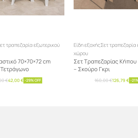
ετ τραπεζαρία εξωτερικού
Είδη εξοχής
Σετ τραπεζαρία
χώρου
αστικό 70×70×72 cm
Σετ Τραπεζαρίας Κήπου 
 Τετράγωνο
– Σκούρο Γκρι
,00
€
42,00
€
160,00
€
126,79
€
-29% OFF
-21%
η στο καλάθι
Διαβάστε περισσότερα