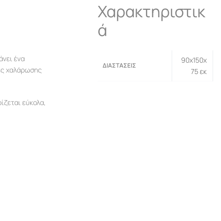
Χαρακτηριστικ
ά
άνει ένα
90x150x
ΔΙΑΣΤΆΣΕΙΣ
μές χαλάρωσης
75 εκ
ίζεται εύκολα,