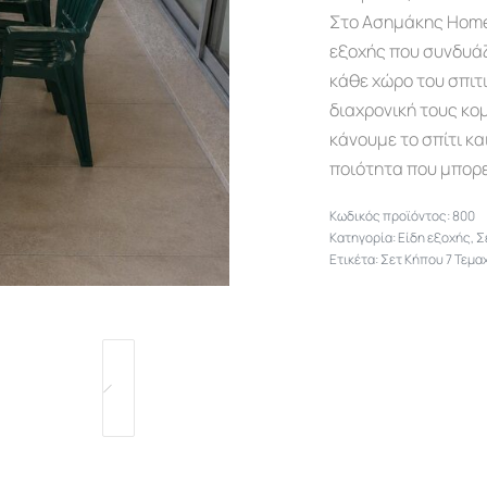
Στο Ασημάκης Home θ
εξοχής που συνδυάζ
κάθε χώρο του σπιτ
διαχρονική τους κομ
κάνουμε το σπίτι κα
ποιότητα που μπορε
800
Κατηγορία:
Είδη εξοχής
,
Σ
Ετικέτα:
Σετ Κήπου 7 Τεμα