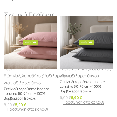
Σχετικά Προϊόντα
-40% OFF
-40% OFF
Λευκά
Λευκά Είδη
Μαξιλαροθήκες
Είδη
Μαξιλαροθήκες
Μαξιλαροθήκες
για μαξιλάρια ύπνου
Σετ Μαξιλαροθήκες Isadore
για μαξιλάρια ύπνου
Lorraine 50×70 cm – 100%
Σετ Μαξιλαροθήκες Isadore
Βαμβακερό Περκάλι
Lorraine 50×70 cm – 100%
9,90
€
5,90
€
Βαμβακερό Περκάλι
Προσθήκη στο καλάθι
9,90
€
5,90
€
Προσθήκη στο καλάθι