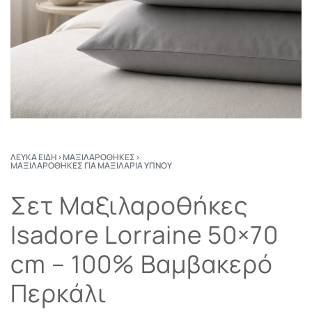
ΛΕΥΚΆ ΕΊΔΗ
›
ΜΑΞΙΛΑΡΟΘΉΚΕΣ
›
ΜΑΞΙΛΑΡΟΘΉΚΕΣ ΓΙΑ ΜΑΞΙΛΆΡΙΑ ΎΠΝΟΥ
Σετ Μαξιλαροθήκες
Isadore Lorraine 50×70
cm – 100% Βαμβακερό
Περκάλι