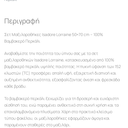
Περιγραφή
Σετ Μαξιλαροθήκες Isadore Lorraine 50×70 cm – 100%
Βαμβακερό Περκάλι
Αναβαθμίστε την ποιότητα του ύπνου σας με το σετ
μαξιλαροθηκών Isadore Lorraine, κατασκευασμένο από 100%
βαμβακερό περκάλι υψηλής ποιότητας. Η πυκνή ύφανση των 152
κλωστών (TC) προσφέρει απαλή υφή, εξαιρετική διαπνοή και
αυξημένη ανθεκτικότητα, εξασφαλίζοντας άνεση και φρεσκάδα
κάθε βράδυ.
Το βαμβακερό περκάλι ξεχωρίζει για τη δροσερή και ευχάριστη
αίσθησή του, ενώ παραμένει ανθεκτικό στη συχνή χρήση και τα
επαναλαμβανόμενα πλυσίματα. Χάρη στο πρακτικό κλείσιμο
τύπου φακέλου, οι μαξιλαροθήκες εφαρμόζουν άψογα και
παραμένουν σταθερές στο μαξιλάρι.