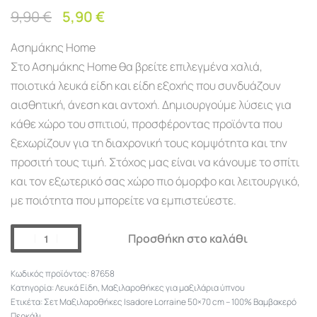
9,90
€
5,90
€
Ασημάκης Home
Στο Ασημάκης Home θα βρείτε επιλεγμένα χαλιά,
ποιοτικά λευκά είδη και είδη εξοχής που συνδυάζουν
αισθητική, άνεση και αντοχή. Δημιουργούμε λύσεις για
κάθε χώρο του σπιτιού, προσφέροντας προϊόντα που
ξεχωρίζουν για τη διαχρονική τους κομψότητα και την
προσιτή τους τιμή. Στόχος μας είναι να κάνουμε το σπίτι
και τον εξωτερικό σας χώρο πιο όμορφο και λειτουργικό,
με ποιότητα που μπορείτε να εμπιστεύεστε.
Προσθήκη στο καλάθι
87658
Κατηγορία:
Λευκά Είδη
,
Μαξιλαροθήκες για μαξιλάρια ύπνου
Ετικέτα:
Σετ Μαξιλαροθήκες Isadore Lorraine 50×70 cm – 100% Βαμβακερό
Περκάλι