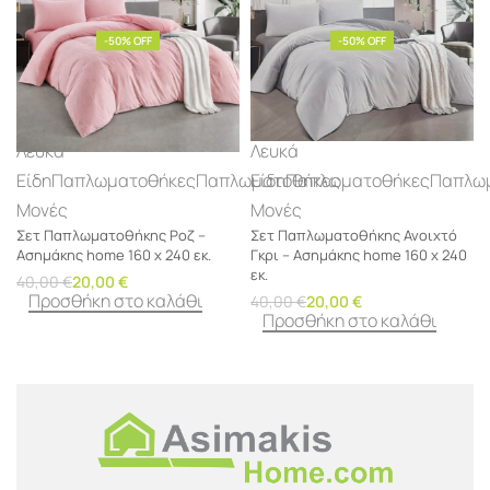
-50% OFF
-50% OFF
Λευκά
Λευκά
Είδη
Παπλωματοθήκες
Παπλωματοθήκες
Είδη
Παπλωματοθήκες
Παπλω
Μονές
Μονές
Σετ Παπλωματοθήκης Ροζ –
Σετ Παπλωματοθήκης Ανοιχτό
Ασημάκης home 160 x 240 εκ.
Γκρι – Ασημάκης home 160 x 240
εκ.
40,00
€
20,00
€
Προσθήκη στο καλάθι
40,00
€
20,00
€
Προσθήκη στο καλάθι