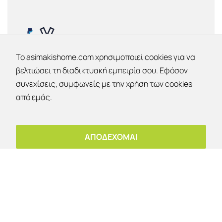
To asimakishome.com χρησιμοποιεί cookies για να
βελτιώσει τη διαδικτυακή εμπειρία σου. Εφόσον
συνεχίσεις, συμφωνείς με την χρήση των cookies
Εκπτώσεις 30% - 40% - 50% !
από εμάς.
Έκπτωση 10%
ΕΤΑΙΡΙΑ
OK
Για παραλαβή από το κατάστημα!
ΑΠΟΔΕΧΟΜΑΙ
Εταιρία
Επικοινωνία
Ο λογαριασμός μου