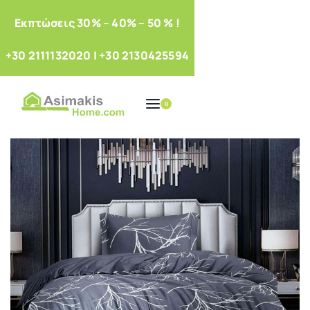
Eκπτώσεις 30% – 40% – 50 % !
+30 2111132020
|
+30 2130425594
0