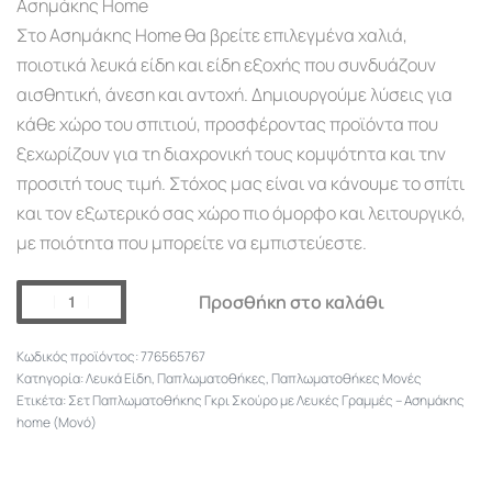
Ασημάκης Home
Στο Ασημάκης Home θα βρείτε επιλεγμένα χαλιά,
ποιοτικά λευκά είδη και είδη εξοχής που συνδυάζουν
αισθητική, άνεση και αντοχή. Δημιουργούμε λύσεις για
κάθε χώρο του σπιτιού, προσφέροντας προϊόντα που
ξεχωρίζουν για τη διαχρονική τους κομψότητα και την
προσιτή τους τιμή. Στόχος μας είναι να κάνουμε το σπίτι
και τον εξωτερικό σας χώρο πιο όμορφο και λειτουργικό,
με ποιότητα που μπορείτε να εμπιστεύεστε.
Προσθήκη στο καλάθι
776565767
Κατηγορία:
Λευκά Είδη
,
Παπλωματοθήκες
,
Παπλωματοθήκες Μονές
Ετικέτα:
Σετ Παπλωματοθήκης Γκρι Σκούρο με Λευκές Γραμμές – Ασημάκης
home (Μονό)