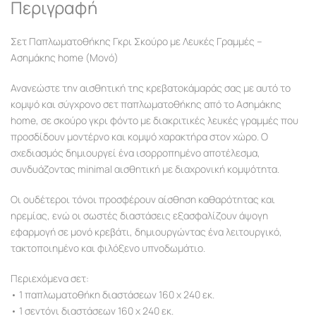
Περιγραφή
Σετ Παπλωματοθήκης Γκρι Σκούρο με Λευκές Γραμμές –
Ασημάκης home (Μονό)
Ανανεώστε την αισθητική της κρεβατοκάμαράς σας με αυτό το
κομψό και σύγχρονο σετ παπλωματοθήκης από το Ασημάκης
home, σε σκούρο γκρι φόντο με διακριτικές λευκές γραμμές που
προσδίδουν μοντέρνο και κομψό χαρακτήρα στον χώρο. Ο
σχεδιασμός δημιουργεί ένα ισορροπημένο αποτέλεσμα,
συνδυάζοντας minimal αισθητική με διαχρονική κομψότητα.
Οι ουδέτεροι τόνοι προσφέρουν αίσθηση καθαρότητας και
ηρεμίας, ενώ οι σωστές διαστάσεις εξασφαλίζουν άψογη
εφαρμογή σε μονό κρεβάτι, δημιουργώντας ένα λειτουργικό,
τακτοποιημένο και φιλόξενο υπνοδωμάτιο.
Περιεχόμενα σετ:
• 1 παπλωματοθήκη διαστάσεων 160 x 240 εκ.
• 1 σεντόνι διαστάσεων 160 x 240 εκ.