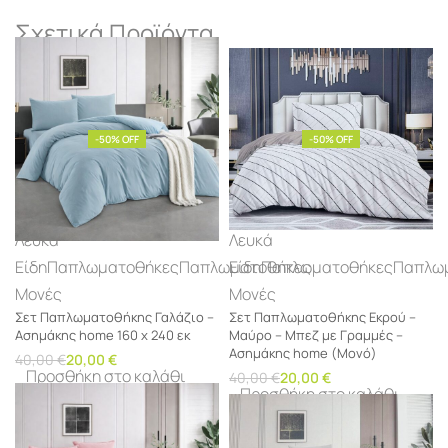
Σχετικά Προϊόντα
-50% OFF
-50% OFF
Λευκά
Λευκά
Είδη
Παπλωματοθήκες
Παπλωματοθήκες
Είδη
Παπλωματοθήκες
Παπλω
Μονές
Μονές
Σετ Παπλωματοθήκης Γαλάζιο –
Σετ Παπλωματοθήκης Εκρού –
Ασημάκης home 160 x 240 εκ
Μαύρο – Μπεζ με Γραμμές –
Ασημάκης home (Μονό)
40,00
€
20,00
€
Προσθήκη στο καλάθι
40,00
€
20,00
€
Προσθήκη στο καλάθι