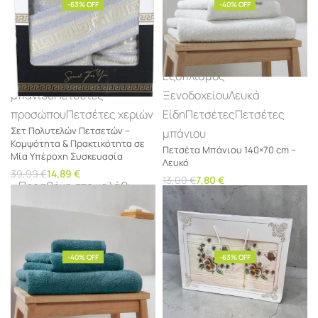
-63% OFF
-40% OFF
Πετσέτες
Πετσέτες
Εξοπλισμός
μπάνιου
Πετσέτες
Ξενοδοχείου
Λευκά
προσώπου
Πετσέτες χεριών
Είδη
Πετσέτες
Πετσέτες
Σετ Πολυτελών Πετσετών –
μπάνιου
Κομψότητα & Πρακτικότητα σε
Πετσέτα Μπάνιου 140×70 cm –
Μία Υπέροχη Συσκευασία
Λευκό
39,99
€
14,89
€
13,00
€
7,80
€
Προσθήκη στο καλάθι
Προσθήκη στο καλάθι
-40% OFF
-63% OFF