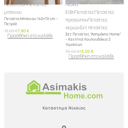
Λευκά Είδη
Πετσέτες
Λευκά
μπάνιου
Είδη
Πετσέτες
Πετσέτες
Πετσέτα Μπάνιου 140×70 cm –
προσώπου
Πετσέτες
Πετρόλ
χεριών
Σετ πετσέτες
13,00
€
7,80
€
Σετ Πετσέτες “Ασημάκης Home”
Προσθήκη στο καλάθι
– Κεντητά Λουλουδάκια 2
τεμαχίων
35,00
€
13,00
€
Προσθήκη στο καλάθι
Κατάστημα Νίκαιας