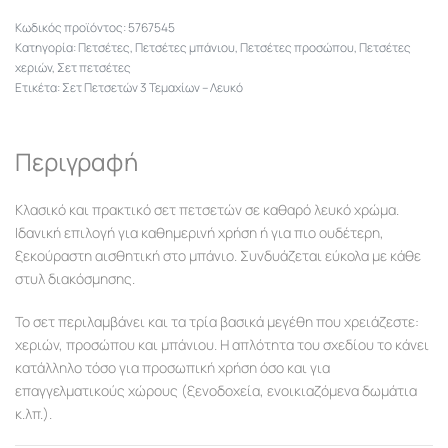
5767545
Κατηγορία:
Πετσέτες
,
Πετσέτες μπάνιου
,
Πετσέτες προσώπου
,
Πετσέτες
χεριών
,
Σετ πετσέτες
Ετικέτα:
Σετ Πετσετών 3 Τεμαχίων – Λευκό
Περιγραφή
Κλασικό και πρακτικό σετ πετσετών σε καθαρό λευκό χρώμα.
Ιδανική επιλογή για καθημερινή χρήση ή για πιο ουδέτερη,
ξεκούραστη αισθητική στο μπάνιο. Συνδυάζεται εύκολα με κάθε
στυλ διακόσμησης.
Το σετ περιλαμβάνει και τα τρία βασικά μεγέθη που χρειάζεστε:
χεριών, προσώπου και μπάνιου. Η απλότητα του σχεδίου το κάνει
κατάλληλο τόσο για προσωπική χρήση όσο και για
επαγγελματικούς χώρους (ξενοδοχεία, ενοικιαζόμενα δωμάτια
κ.λπ.).