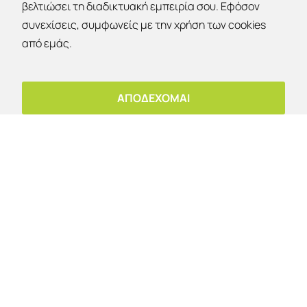
βελτιώσει τη διαδικτυακή εμπειρία σου. Εφόσον
συνεχίσεις, συμφωνείς με την χρήση των cookies
Εκπτώσεις 30% - 40% - 50% !
από εμάς.
Έκπτωση 10%
OK
Για παραλαβή από το κατάστημα!
ΑΠΟΔΕΧΟΜΑΙ
ΕΤΑΙΡΙΑ
Εταιρία
Επικοινωνία
Ο λογαριασμός μου
Copyright © 2026 | Asimakis Home | All rights
reserved | Powered by Vrisko.gr