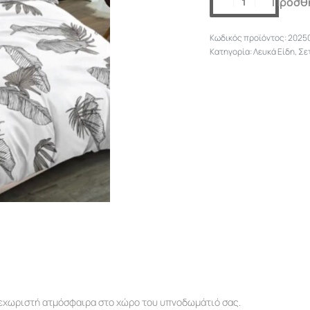
Προσθή
2025
Κατηγορία:
Λευκά Είδη
,
Σε
ξεχωριστή ατμόσφαιρα στο χώρο του υπνοδωμάτιό σας.