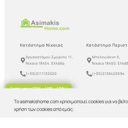
Κατάστημα Νίκαιας
Κατάστημα Περιστ
Χρυσοστόμου Σμύρνης 11,
Μπελογιάννη 5,
Νίκαια 18454, Ελλάδα
Νίκαια 18450, Ελλά
(+30)2111132020
(+30)2130425594
(+30)6949790147
Εκπτώσεις 30% - 40% - 50% !
(+30)6955099939
To asimakishome.com χρησιμοποιεί cookies για να βελτ
Έκπτωση 10%
OK
Για παραλαβή από το κατάστημα!
χρήση των cookies από εμάς.
asimakishome@gmail.com