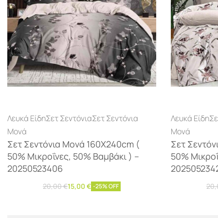
Λευκά Είδη
Σετ Σεντόνια
Σετ Σεντόνια
Λευκά Είδη
Σε
Μονά
Μονά
Σετ Σεντόνια Μονά 160Χ240cm (
Σετ Σεντόν
50% Μικροΐνες, 50% Βαμβάκι ) –
50% Μικροΐ
20250523406
202505234
20,00
€
15,00
€
20
-25% OFF
Προσθήκη στο καλάθι
Προσθήκ