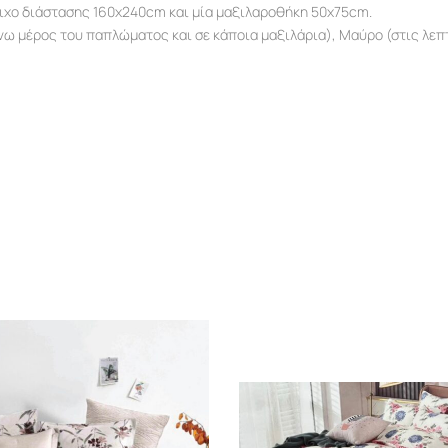
τιχο διάστασης 160x240cm και μία μαξιλαροθήκη 50x75cm.
άνω μέρος του παπλώματος και σε κάποια μαξιλάρια), Μαύρο (στις λε