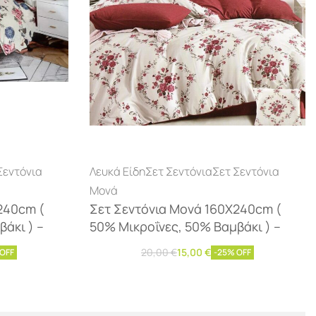
Σεντόνια
Λευκά Είδη
Σετ Σεντόνια
Σετ Σεντόνια
Μονά
240cm (
Σετ Σεντόνια Μονά 160Χ240cm (
άκι ) –
50% Μικροΐνες, 50% Βαμβάκι ) –
20,00
€
15,00
€
 OFF
-25% OFF
Προσθήκη στο καλάθι