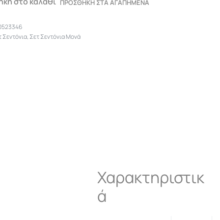
κη στο καλάθι
ΠΡΟΣΘΗΚΗ ΣΤΑ ΑΓΑΠΗΜΕΝΑ
0523346
τ Σεντόνια
,
Σετ Σεντόνια Μονά
Χαρακτηριστικ
ά