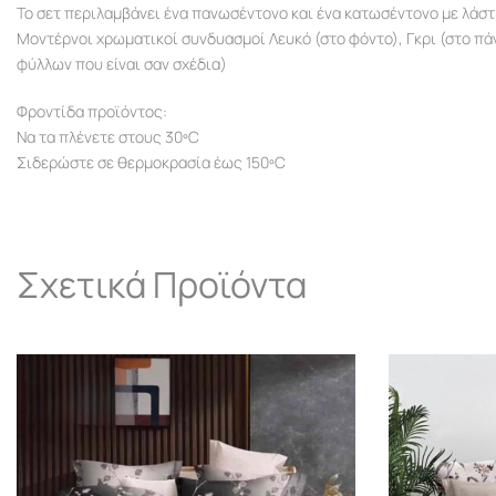
Το σετ περιλαμβάνει ένα πανωσέντονο και ένα κατωσέντονο με λάσ
Μοντέρνοι χρωματικοί συνδυασμοί Λευκό (στο φόντο), Γκρι (στο π
φύλλων που είναι σαν σχέδια)
Φροντίδα προϊόντος:
Να τα πλένετε στους 30ºC
Σιδερώστε σε θερμοκρασία έως 150ºC
Σχετικά Προϊόντα