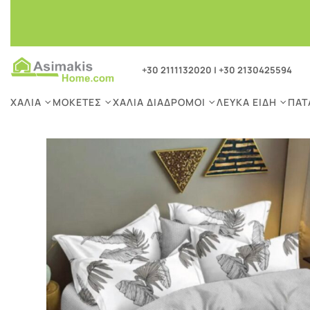
+30 2111132020
|
+30 2130425594
ΧΑΛΙΆ
ΜΟΚΈΤΕΣ
ΧΑΛΙΆ ΔΙΆΔΡΟΜΟΙ
ΛΕΥΚΆ ΕΊΔΗ
ΠΑΤ