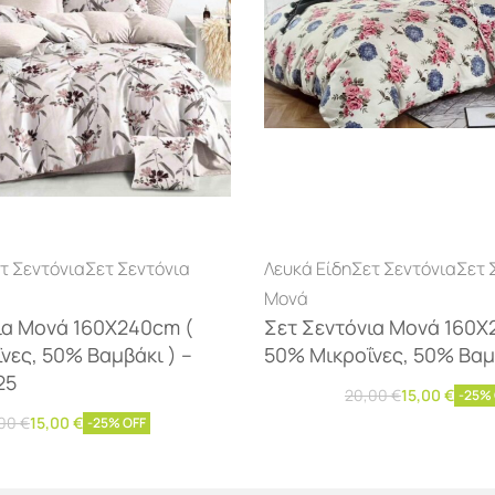
τ Σεντόνια
Σετ Σεντόνια
Λευκά Είδη
Σετ Σεντόνια
Σετ 
Μονά
ια Μονά 160Χ240cm (
Σετ Σεντόνια Μονά 160Χ
νες, 50% Βαμβάκι ) –
50% Μικροΐνες, 50% Βαμβ
25
20,00
€
15,00
€
-25%
Προσθήκη στο καλάθι
,00
€
15,00
€
-25% OFF
η στο καλάθι