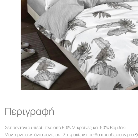
Περιγραφή
Σετ σεντόνια υπέρδιπλα από 50% Μικροΐνες και 50% Βαμβάκι.
Μοντέρνα σεντόνια μονά, σετ 3 τεμαχίων που θα προσδώσουν μια 