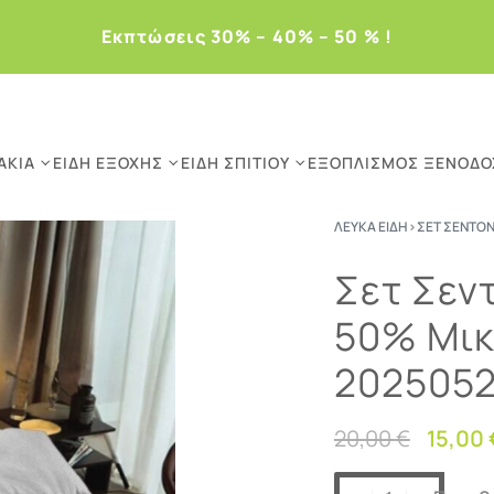
Eκπτώσεις 30% – 40% – 50 % !
ΆΚΙΑ
ΕΊΔΗ ΕΞΟΧΉΣ
ΕΊΔΗ ΣΠΙΤΙΟΎ
ΕΞΟΠΛΙΣΜΌΣ ΞΕΝΟΔΟ
ΛΕΥΚΆ ΕΊΔΗ
›
ΣΕΤ ΣΕΝΤΌΝ
Σετ Σεν
50% Μικ
202505
20,00
€
15,00