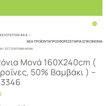
0
ΧΕΊΟΥ
ΕΠΟΧΙΑΚΆ
ΝΈΑ ΠΡΟΪΌΝΤΑ
ΠΡΟΣΦΟΡΈΣ
ΕΤΑΙΡΊΑ
ΕΠΙΚΟΙΝΩΝΊΑ
ΙΑ
›
ΣΕΤ ΣΕΝΤΌΝΙΑ ΜΟΝΆ
τόνια Μονά 160Χ240cm (
ροΐνες, 50% Βαμβάκι ) –
23346
€