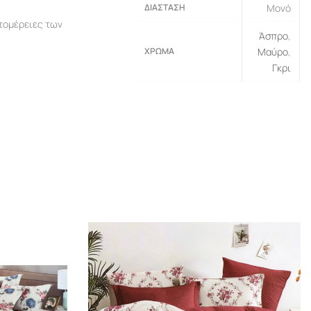
ΔΙΆΣΤΑΣΗ
Μονό
πτομέρειες των
Άσπρο
,
ΧΡΏΜΑ
Μαύρο
,
Γκρι