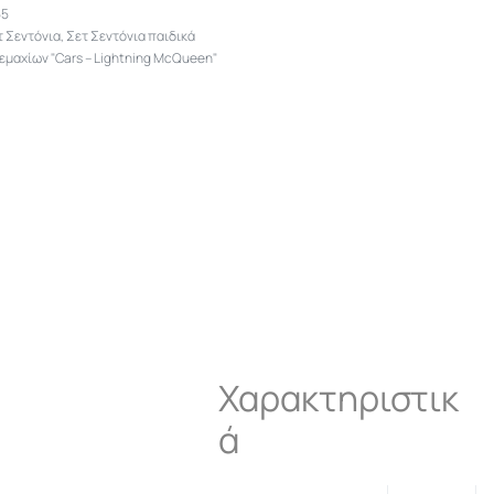
55
τ Σεντόνια
,
Σετ Σεντόνια παιδικά
Τεμαχίων "Cars – Lightning McQueen"
Χαρακτηριστικ
ά