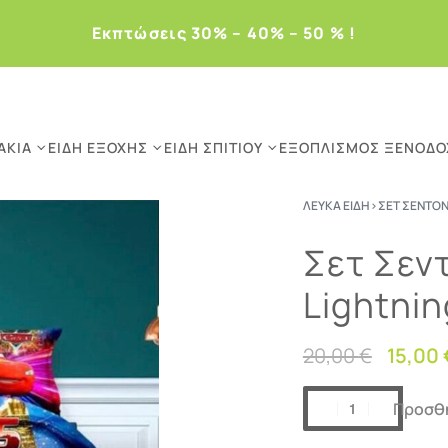
Eκπτώσεις 30% – 40% – 50 % !
ΆΚΙΑ
ΕΊΔΗ ΕΞΟΧΉΣ
ΕΊΔΗ ΣΠΙΤΙΟΎ
ΕΞΟΠΛΙΣΜΌΣ ΞΕΝΟΔΟ
ΛΕΥΚΆ ΕΊΔΗ
›
ΣΕΤ ΣΕΝΤΌΝ
Σετ Σεντ
Lightni
20,00
€
15,00
Προσθή