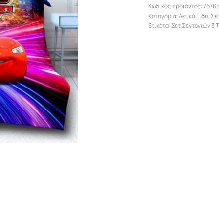
7676
Κατηγορία:
Λευκά Είδη
,
Σε
Ετικέτα:
Σετ Σεντονιών 3 