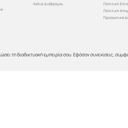
Χαλιά Διάδρομοι
Πολιτική Επ
δα
Πολιτική Απ
Προσωπικά Δ
ιώσει τη διαδικτυακή εμπειρία σου. Εφόσον συνεχίσεις, συμφ
ved | Powered by Vrisko.gr