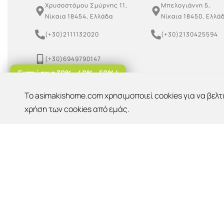
Χρυσοστόμου Σμύρνης 11,
Μπελογιάννη 5,
Νίκαια 18454, Ελλάδα
Νίκαια 18450, Ελλά
(+30)2111132020
(+30)2130425594
(+30)6949790147
Εκπτώσεις 30% - 40% - 50% !
(+30)6955099939
To asimakishome.com χρησιμοποιεί cookies για να βελτ
Έκπτωση 10%
asimakishome@gmail.com
OK
Για παραλαβή από το κατάστημα!
χρήση των cookies από εμάς.
Copyright © 2026 | Asimakis Home | All rights reser