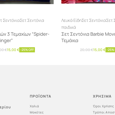
τ Σεντόνια
Σετ Σεντόνια
Λευκά Είδη
Σετ Σεντόνια
Σετ 
παιδικά
ών 3 Τεμαχίων “Spider-
Σετ Σεντόνια Barbie Μον
inger”
Τεμάχια
,00
€
15,00
€
20,00
€
15,00
€
-25% OFF
-25%
η στο καλάθι
Προσθήκη στο καλάθι
ΠΡΟΪΟΝΤΑ
ΧΡΗΣΙΜΑ
Χαλιά
Όροι Χρήσης
ερίου
Μοκέτες
Τρόποι Αποσ