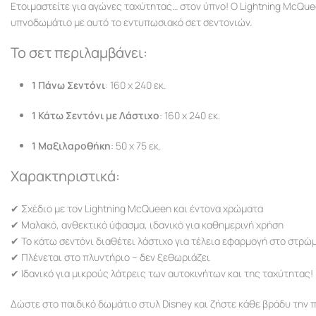
Ετοιμαστείτε για αγώνες ταχύτητας… στον ύπνο! Ο Lightning McQuee
υπνοδωμάτιο με αυτό το εντυπωσιακό σετ σεντονιών.
Το σετ περιλαμβάνει:
1 Πάνω Σεντόνι
: 160 x 240 εκ.
1 Κάτω Σεντόνι με Λάστιχο
: 160 x 240 εκ.
1 Μαξιλαροθήκη
: 50 x 75 εκ.
Χαρακτηριστικά:
✔ Σχέδιο με τον Lightning McQueen και έντονα χρώματα
✔ Μαλακό, ανθεκτικό ύφασμα, ιδανικό για καθημερινή χρήση
✔ Το κάτω σεντόνι διαθέτει λάστιχο για τέλεια εφαρμογή στο στρώ
✔ Πλένεται στο πλυντήριο – δεν ξεθωριάζει
✔ Ιδανικό για μικρούς λάτρεις των αυτοκινήτων και της ταχύτητας!
Δώστε στο παιδικό δωμάτιο στυλ Disney και ζήστε κάθε βράδυ την 