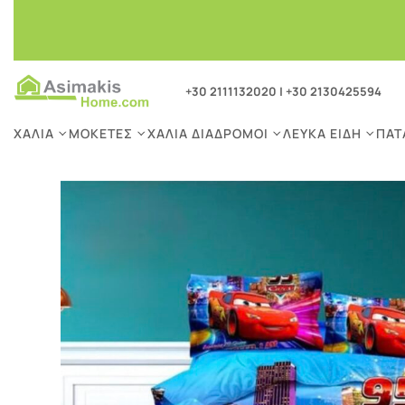
+30 2111132020
|
+30 2130425594
ΧΑΛΙΆ
ΜΟΚΈΤΕΣ
ΧΑΛΙΆ ΔΙΆΔΡΟΜΟΙ
ΛΕΥΚΆ ΕΊΔΗ
ΠΑΤ