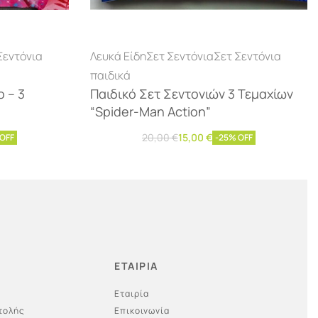
Σεντόνια
Λευκά Είδη
Σετ Σεντόνια
Σετ Σεντόνια
παιδικά
ο – 3
Παιδικό Σετ Σεντονιών 3 Τεμαχίων
“Spider-Man Action”
20,00
€
15,00
€
 OFF
-25% OFF
Προσθήκη στο καλάθι
ΕΤΑΙΡΙΑ
Εταιρία
τολής
Επικοινωνία