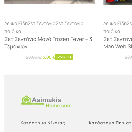
Λευκά Είδη
Σετ Σεντόνια
Σετ Σεντόνια
Λευκά Είδη
Σε
παιδικά
παιδικά
Σετ Σεντόνια Μονό Frozen Fever – 3
Σετ Σεντονι
Τεμαχίων
Man Web Sl
20,00
€
15,00
€
20
-25% OFF
Προσθήκη στο καλάθι
Προσθήκ
Κατάστημα Νίκαιας
Κατάστημα Περιστ