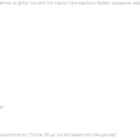
n και οι φίλοι του από την ταινία
Cars
χαρίζουν δράση, χρώμα και χαρ
μα
περιπέτεια της Πίστας 95 με τον McQueen στο πλευρό σας!