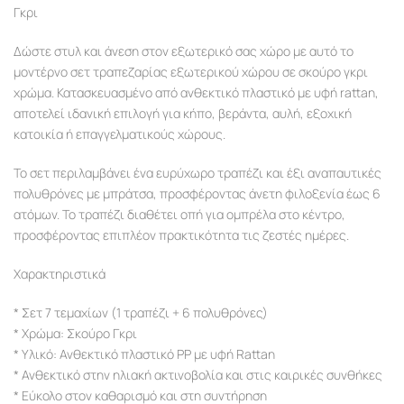
Γκρι
Δώστε στυλ και άνεση στον εξωτερικό σας χώρο με αυτό το
μοντέρνο σετ τραπεζαρίας εξωτερικού χώρου σε σκούρο γκρι
χρώμα. Κατασκευασμένο από ανθεκτικό πλαστικό με υφή rattan,
αποτελεί ιδανική επιλογή για κήπο, βεράντα, αυλή, εξοχική
κατοικία ή επαγγελματικούς χώρους.
Το σετ περιλαμβάνει ένα ευρύχωρο τραπέζι και έξι αναπαυτικές
πολυθρόνες με μπράτσα, προσφέροντας άνετη φιλοξενία έως 6
ατόμων. Το τραπέζι διαθέτει οπή για ομπρέλα στο κέντρο,
προσφέροντας επιπλέον πρακτικότητα τις ζεστές ημέρες.
Χαρακτηριστικά
* Σετ 7 τεμαχίων (1 τραπέζι + 6 πολυθρόνες)
* Χρώμα: Σκούρο Γκρι
* Υλικό: Ανθεκτικό πλαστικό PP με υφή Rattan
* Ανθεκτικό στην ηλιακή ακτινοβολία και στις καιρικές συνθήκες
* Εύκολο στον καθαρισμό και στη συντήρηση