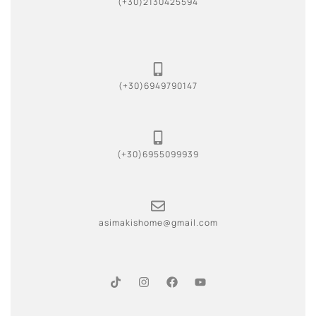
(+30)2130425594
(+30)6949790147
(+30)6955099939
asimakishome@gmail.com