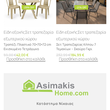
-29% OFF
-21% OFF
Είδη εξοχής
Σετ τραπεζαρία
Είδη εξοχής
Σετ τραπεζαρία
εξωτερικού χώρου
εξωτερικού χώρου
Τραπέζι Πλαστικό 70×70×72 cm
Σετ Τραπεζαρίας Κήπου 7
Ενισχυμένο Τετράγωνο
Τεμαχίων – Σκούρο Γκρι
59,00
€
42,00
€
232,99
€
184,99
€
Προσθήκη στο καλάθι
Προσθήκη στο καλάθι
Κατάστημα Νίκαιας