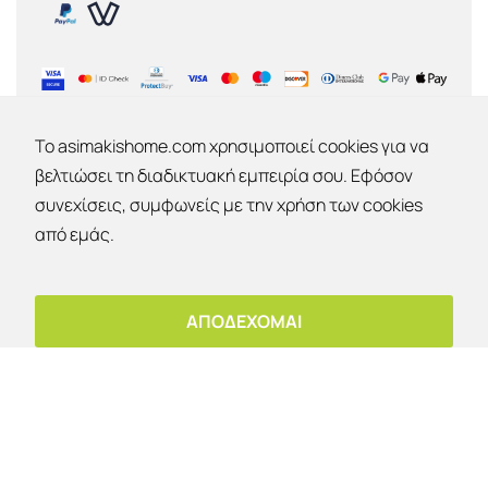
To asimakishome.com χρησιμοποιεί cookies για να
βελτιώσει τη διαδικτυακή εμπειρία σου. Εφόσον
συνεχίσεις, συμφωνείς με την χρήση των cookies
ΕΤΑΙΡΙΑ
Εκπτώσεις 30% - 40% - 50% !
από εμάς.
Εταιρία
Επικοινωνία
Έκπτωση 10%
OK
Για παραλαβή από το κατάστημα!
Ο λογαριασμός μου
ΑΠΟΔΕΧΟΜΑΙ
Copyright © 2026 | Asimakis Home | All rights
reserved | Powered by Vrisko.gr