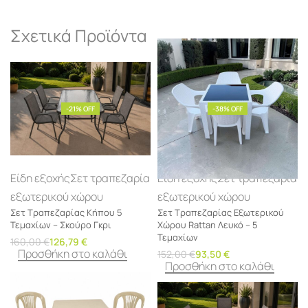
Σχετικά Προϊόντα
-21% OFF
-38% OFF
Είδη εξοχής
Σετ τραπεζαρία
Είδη εξοχής
Σετ τραπεζαρία
εξωτερικού χώρου
εξωτερικού χώρου
Σετ Τραπεζαρίας Κήπου 5
Σετ Τραπεζαρίας Εξωτερικού
Τεμαχίων – Σκούρο Γκρι
Χώρου Rattan Λευκό – 5
Τεμαχίων
160,00
€
126,79
€
Προσθήκη στο καλάθι
152,00
€
93,50
€
Προσθήκη στο καλάθι