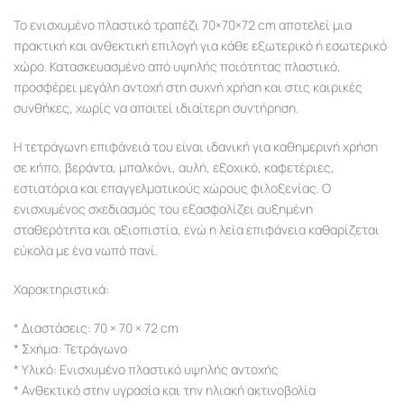
Το ενισχυμένο πλαστικό τραπέζι 70×70×72 cm αποτελεί μια
πρακτική και ανθεκτική επιλογή για κάθε εξωτερικό ή εσωτερικό
χώρο. Κατασκευασμένο από υψηλής ποιότητας πλαστικό,
προσφέρει μεγάλη αντοχή στη συχνή χρήση και στις καιρικές
συνθήκες, χωρίς να απαιτεί ιδιαίτερη συντήρηση.
Η τετράγωνη επιφάνειά του είναι ιδανική για καθημερινή χρήση
σε κήπο, βεράντα, μπαλκόνι, αυλή, εξοχικό, καφετέριες,
εστιατόρια και επαγγελματικούς χώρους φιλοξενίας. Ο
ενισχυμένος σχεδιασμός του εξασφαλίζει αυξημένη
σταθερότητα και αξιοπιστία, ενώ η λεία επιφάνεια καθαρίζεται
εύκολα με ένα νωπό πανί.
Χαρακτηριστικά:
* Διαστάσεις: 70 × 70 × 72 cm
* Σχήμα: Τετράγωνο
* Υλικό: Ενισχυμένο πλαστικό υψηλής αντοχής
* Ανθεκτικό στην υγρασία και την ηλιακή ακτινοβολία