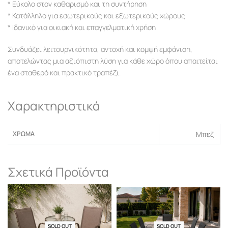
* Εύκολο στον καθαρισμό και τη συντήρηση
* Κατάλληλο για εσωτερικούς και εξωτερικούς χώρους
* Ιδανικό για οικιακή και επαγγελματική χρήση
Συνδυάζει λειτουργικότητα, αντοχή και κομψή εμφάνιση,
αποτελώντας μια αξιόπιστη λύση για κάθε χώρο όπου απαιτείται
ένα σταθερό και πρακτικό τραπέζι.
Χαρακτηριστικά
ΧΡΏΜΑ
Μπεζ
Σχετικά Προϊόντα
SOLD OUT
-29% OFF
SOLD OUT
-20% OFF