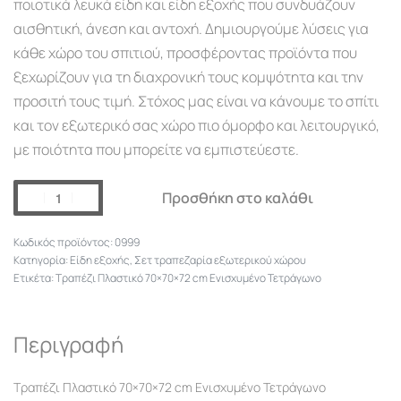
ποιοτικά λευκά είδη και είδη εξοχής που συνδυάζουν
αισθητική, άνεση και αντοχή. Δημιουργούμε λύσεις για
κάθε χώρο του σπιτιού, προσφέροντας προϊόντα που
ξεχωρίζουν για τη διαχρονική τους κομψότητα και την
προσιτή τους τιμή. Στόχος μας είναι να κάνουμε το σπίτι
και τον εξωτερικό σας χώρο πιο όμορφο και λειτουργικό,
με ποιότητα που μπορείτε να εμπιστεύεστε.
Προσθήκη στο καλάθι
0999
Κατηγορία:
Είδη εξοχής
,
Σετ τραπεζαρία εξωτερικού χώρου
Ετικέτα:
Τραπέζι Πλαστικό 70×70×72 cm Ενισχυμένο Τετράγωνο
Περιγραφή
Τραπέζι Πλαστικό 70×70×72 cm Ενισχυμένο Τετράγωνο