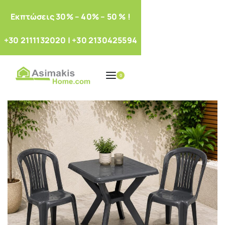
Eκπτώσεις 30% – 40% – 50 % !
+30 2111132020
|
+30 2130425594
0