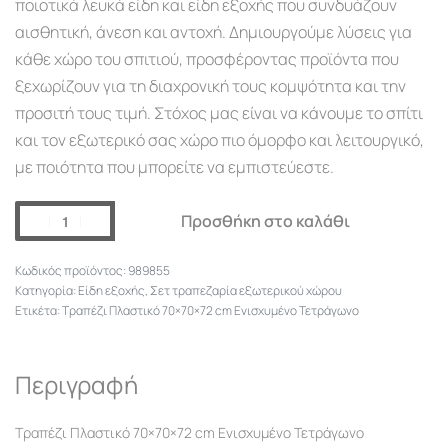
ποιοτικά λευκά είδη και είδη εξοχής που συνδυάζουν
αισθητική, άνεση και αντοχή. Δημιουργούμε λύσεις για
κάθε χώρο του σπιτιού, προσφέροντας προϊόντα που
ξεχωρίζουν για τη διαχρονική τους κομψότητα και την
προσιτή τους τιμή. Στόχος μας είναι να κάνουμε το σπίτι
και τον εξωτερικό σας χώρο πιο όμορφο και λειτουργικό,
με ποιότητα που μπορείτε να εμπιστεύεστε.
Προσθήκη στο καλάθι
989855
Κατηγορία:
Είδη εξοχής
,
Σετ τραπεζαρία εξωτερικού χώρου
Ετικέτα:
Τραπέζι Πλαστικό 70×70×72 cm Ενισχυμένο Τετράγωνο
Περιγραφή
Τραπέζι Πλαστικό 70×70×72 cm Ενισχυμένο Τετράγωνο