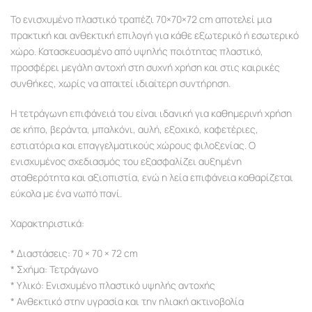
Το ενισχυμένο πλαστικό τραπέζι 70×70×72 cm αποτελεί μια
πρακτική και ανθεκτική επιλογή για κάθε εξωτερικό ή εσωτερικό
χώρο. Κατασκευασμένο από υψηλής ποιότητας πλαστικό,
προσφέρει μεγάλη αντοχή στη συχνή χρήση και στις καιρικές
συνθήκες, χωρίς να απαιτεί ιδιαίτερη συντήρηση.
Η τετράγωνη επιφάνειά του είναι ιδανική για καθημερινή χρήση
σε κήπο, βεράντα, μπαλκόνι, αυλή, εξοχικό, καφετέριες,
εστιατόρια και επαγγελματικούς χώρους φιλοξενίας. Ο
ενισχυμένος σχεδιασμός του εξασφαλίζει αυξημένη
σταθερότητα και αξιοπιστία, ενώ η λεία επιφάνεια καθαρίζεται
εύκολα με ένα νωπό πανί.
Χαρακτηριστικά:
* Διαστάσεις: 70 × 70 × 72 cm
* Σχήμα: Τετράγωνο
* Υλικό: Ενισχυμένο πλαστικό υψηλής αντοχής
* Ανθεκτικό στην υγρασία και την ηλιακή ακτινοβολία