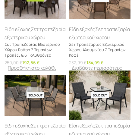
Είδη εξοχής
Σετ τραπεζαρία
Είδη εξοχής
Σετ τραπεζαρία
εξωτερικού χώρου
εξωτερικού χώρου
Σετ Τραπεζαρίας Εξωτερικού
Σετ Τραπεζαρίας Εξωτερικού
Χώρου Rattan 7 Τεμαχίων –
Χώρου Αλουμινίου 7 Τεμαχίων
Τραπέζι & 6 Πολυθρόνες
Καφέ
250,00
€
192,66
€
232,99
€
184,99
€
Προσθήκη στο καλάθι
Διαβάστε περισσότερα
SOLD OUT
-21% OFF
SOLD OUT
-29% OFF
Είδη εξοχής
Σετ τραπεζαρία
Είδη εξοχής
Σετ τραπεζαρία
εξωτερικού χώρου
εξωτερικού χώρου