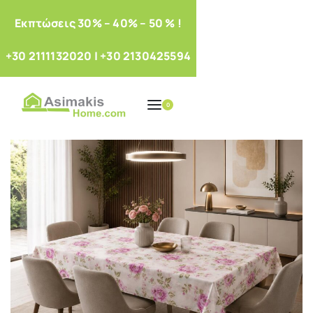
Eκπτώσεις 30% – 40% – 50 % !
+30 2111132020
|
+30 2130425594
0