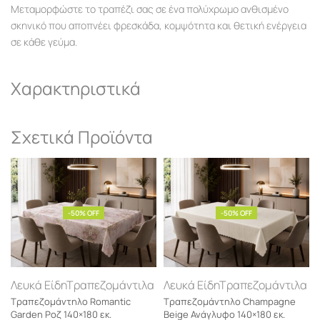
Μεταμορφώστε το τραπέζι σας σε ένα πολύχρωμο ανθισμένο
σκηνικό που αποπνέει φρεσκάδα, κομψότητα και θετική ενέργεια
σε κάθε γεύμα.
Χαρακτηριστικά
Σχετικά Προϊόντα
-50% OFF
-50% OFF
Λευκά Είδη
Τραπεζομάντιλα
Λευκά Είδη
Τραπεζομάντιλα
Τραπεζομάντηλο Romantic
Τραπεζομάντηλο Champagne
Garden Ροζ 140×180 εκ.
Beige Ανάγλυφο 140×180 εκ.