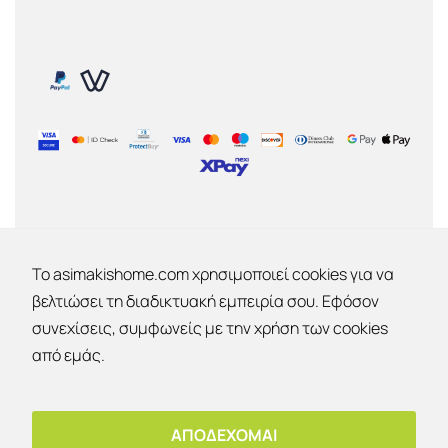
ΕΤΑΙΡΙΑ
To asimakishome.com χρησιμοποιεί cookies για να
βελτιώσει τη διαδικτυακή εμπειρία σου. Εφόσον
Εταιρία
συνεχίσεις, συμφωνείς με την χρήση των cookies
Επικοινωνία
Εκπτώσεις 30% - 40% - 50% !
Ο λογαριασμός μου
από εμάς.
Έκπτωση 10%
OK
Για παραλαβή από το κατάστημα!
ΑΠΟΔΕΧΟΜΑΙ