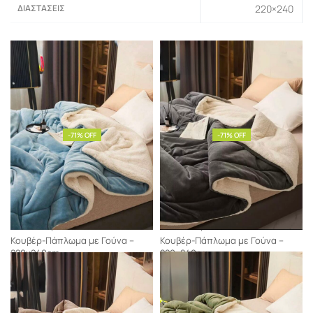
ΔΙΑΣΤΆΣΕΙΣ
220×240
Σχετικά Προϊόντα
-71% OFF
-71% OFF
Κουβερτοπαπλώματα
Λευκά
Κουβερτοπαπλώματα
Λευκά
Είδη
Υπέρδιπλα
Είδη
Υπέρδιπλα
Κουβέρ-Πάπλωμα με Γούνα –
Κουβέρ-Πάπλωμα με Γούνα –
220x240cm
220x240cm
140,00
€
39,99
€
140,00
€
39,99
€
Προσθήκη στο καλάθι
Προσθήκη στο καλάθι