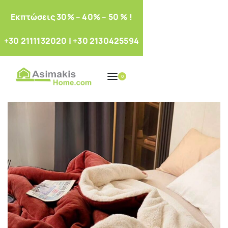
Eκπτώσεις 30% – 40% – 50 % !
+30 2111132020
|
+30 2130425594
0