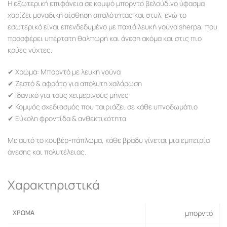
Η εξωτερική επιφάνεια σε κομψό μπορντό βελούδινο ύφασμα
χαρίζει μοναδική αίσθηση απαλότητας και στυλ, ενώ το
εσωτερικό είναι επενδεδυμένο με παχιά λευκή γούνα sherpa, που
προσφέρει υπέρτατη θαλπωρή και άνεση ακόμα και στις πιο
κρύες νύχτες.
✔ Χρώμα: Μπορντό με λευκή γούνα
✔ Ζεστό & αφράτο για απόλυτη χαλάρωση
✔ Ιδανικό για τους χειμερινούς μήνες
✔ Κομψός σχεδιασμός που ταιριάζει σε κάθε υπνοδωμάτιο
✔ Εύκολη φροντίδα & ανθεκτικότητα
Με αυτό το κουβέρ-πάπλωμα, κάθε βράδυ γίνεται μια εμπειρία
άνεσης και πολυτέλειας.
Χαρακτηριστικά
ΧΡΏΜΑ
μπορντό