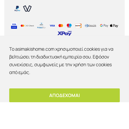
To asimakishome.com χρησιμοποιεί cookies για να
βελτιώσει τη διαδικτυακή εμπειρία σου. Εφόσον
ΕΤΑΙΡΙΑ
συνεχίσεις, συμφωνείς με την χρήση των cookies
Εκπτώσεις 30% - 40% - 50% !
από εμάς.
Εταιρία
Επικοινωνία
Έκπτωση 10%
Ο λογαριασμός μου
OK
Για παραλαβή από το κατάστημα!
ΑΠΟΔΕΧΟΜΑΙ
Copyright © 2026 | Asimakis Home | All rights