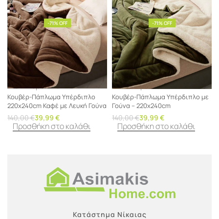
-71% OFF
-71% OFF
Κουβερτοπαπλώματα
Λευκά
Κουβερτοπαπλώματα
Λευκά
Είδη
Υπέρδιπλα
Είδη
Υπέρδιπλα
Κουβέρ-Πάπλωμα Υπέρδιπλο
Κουβέρ-Πάπλωμα Υπέρδιπλο με
220x240cm Καφέ με Λευκή Γούνα
Γούνα – 220x240cm
140,00
€
39,99
€
140,00
€
39,99
€
Προσθήκη στο καλάθι
Προσθήκη στο καλάθι
Κατάστημα Νίκαιας