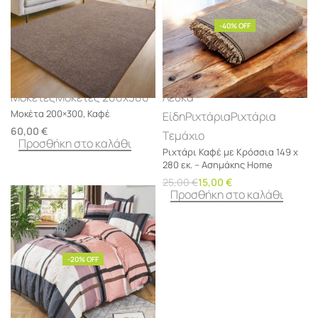
-40% OFF
Μοκέτες
Μοκέτες 200x300
Λευκά
Μοκέτα 200×300, Καφέ
Είδη
Ριχτάρια
Ριχτάρια
60,00
€
Τεμάχιο
Προσθήκη στο καλάθι
Ριχτάρι Καφέ με Κρόσσια 149 x
280 εκ. – Ασημάκης Home
25,00
€
15,00
€
Προσθήκη στο καλάθι
-20% OFF