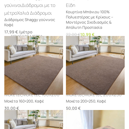
γούνινοι
Διάδρομοι με το
Είδη
Κουρτίνα Μπάνιου 100%
μέτρο
Χαλιά Διάδρομοι
Πολυεστέρας με Κρίκους –
Διάδρομος Shaggy γούνινος
Μοντέρνος Σχεδιασμός &
Καφέ
Απόλυτη Προστασία
17,99
€
/μέτρο
22,00
€
10,99
€
Προσθήκη στο καλάθι
Μοκέτες
Μοκέτες 160x200
Μοκέτες
Μοκέτες 200x250
Μοκέτα 160×200, Καφέ
Μοκέτα 200×250, Καφέ
30,00
€
50,00
€
Προσθήκη στο καλάθι
Προσθήκη στο καλάθι