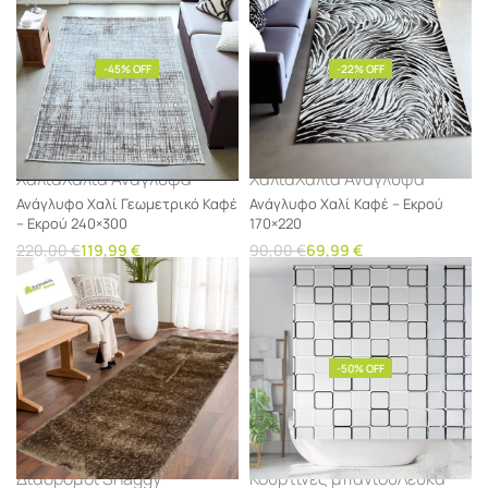
-45% OFF
-22% OFF
Χαλιά
Χαλιά Ανάγλυφα
Χαλιά
Χαλιά Ανάγλυφα
Ανάγλυφο Χαλί Γεωμετρικό Καφέ
Ανάγλυφο Χαλί Καφέ – Εκρού
– Εκρού 240×300
170×220
220,00
€
119,99
€
90,00
€
69,99
€
Προσθήκη στο καλάθι
Προσθήκη στο καλάθι
-50% OFF
Διάδρομοι Shaggy
Κουρτίνες μπάνιου
Λευκά