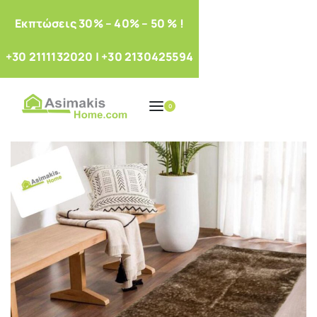
Eκπτώσεις 30% – 40% – 50 % !
+30 2111132020
|
+30 2130425594
0