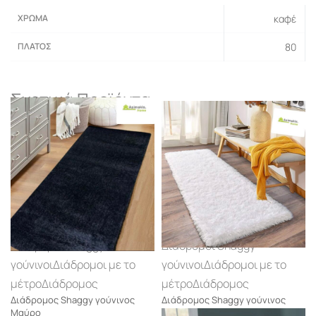
ΧΡΏΜΑ
καφέ
ΠΛΆΤΟΣ
80
Σχετικά Προϊόντα
Διάδρομοι Shaggy
Διάδρομοι Shaggy
γούνινοι
Διάδρομοι με το
γούνινοι
Διάδρομοι με το
μέτρο
Διάδρομος
μέτρο
Διάδρομος
Διάδρομος Shaggy γούνινος
Διάδρομος Shaggy γούνινος
Μαύρο
Λευκό