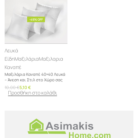
-49% OFF
Λευκά
Είδη
Μαξιλάρια
Μαξιλαρια
Καναπέ
Μαξιλάρια Καναπέ 40×40 Λευκά
– Άνεση και Στιλ στο Χώρο σας
10,00
€
5,10
€
Προσθήκη στο καλάθι